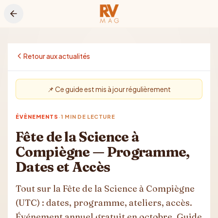
Aller au contenu principal
Retour aux actualités
📌 Ce guide est mis à jour régulièrement
·
ÉVÈNEMENTS
1
MIN DE LECTURE
Fête de la Science à
Compiègne — Programme,
Dates et Accès
Tout sur la Fête de la Science à Compiègne
(UTC) : dates, programme, ateliers, accès.
Événement annuel gratuit en octobre. Guide