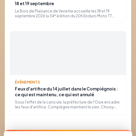
18 et 19 septembre
Le Bois de Plaisance de Venette accueille les 18 et 19
septembre 2026 la 34ᵉ édition du 20h Enduro Moto TT.
Course d'endurance non-stop, baptêmes 4x4, concerts
et feu d'artifice : le programme reste gratuit, organisé par le
club RTC (Rando Trail Compiégnois).
ÉVÈNEMENTS
Feux d'artifice du 14 juillet dans le Compiégnois :
ce qui est maintenu, ce qui est annulé
Sous l'effet de la canicule, la préfecture de l'Oise encadre
les feux d'artifice. Compiègne maintient le sien, Choisy-
au-Bac annule le sien : le point commune par commune.