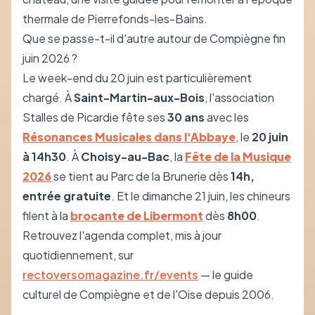
thermale de Pierrefonds-les-Bains.
Que se passe-t-il d'autre autour de Compiègne fin
juin 2026 ?
Le week-end du 20 juin est particulièrement
chargé. À
Saint-Martin-aux-Bois
, l'association
Stalles de Picardie fête ses
30 ans
avec les
Résonances Musicales dans l'Abbaye
, le
20 juin
à 14h30
. À
Choisy-au-Bac
, la
Fête de la Musique
2026
se tient au Parc de la Brunerie dès
14h,
entrée gratuite
. Et le dimanche 21 juin, les chineurs
filent à la
brocante de Libermont
dès
8h00
.
Retrouvez l'agenda complet, mis à jour
quotidiennement, sur
rectoversomagazine.fr/events
— le guide
culturel de Compiègne et de l'Oise depuis 2006.