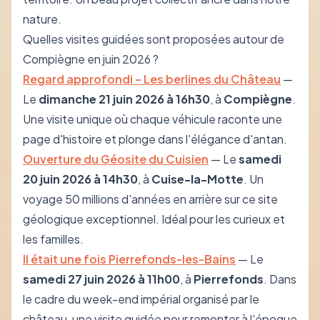
nature.
Quelles visites guidées sont proposées autour de
Compiègne en juin 2026 ?
Regard approfondi – Les berlines du Château
—
Le
dimanche 21 juin 2026 à 16h30
, à
Compiègne
.
Une visite unique où chaque véhicule raconte une
page d'histoire et plonge dans l'élégance d'antan.
Ouverture du Géosite du Cuisien
— Le
samedi
20 juin 2026 à 14h30
, à
Cuise-la-Motte
. Un
voyage 50 millions d'années en arrière sur ce site
géologique exceptionnel. Idéal pour les curieux et
les familles.
Il était une fois Pierrefonds-les-Bains
— Le
samedi 27 juin 2026 à 11h00
, à
Pierrefonds
. Dans
le cadre du week-end impérial organisé par le
château, une visite guidée pour remonter à l'époque