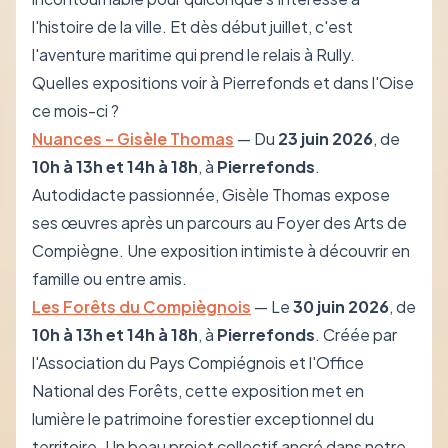
l'histoire de la ville. Et dès début juillet, c'est
l'aventure maritime qui prend le relais à Rully.
Quelles expositions voir à Pierrefonds et dans l'Oise
ce mois-ci ?
Nuances – Gisèle Thomas
— Du
23 juin 2026
, de
10h à 13h et 14h à 18h
, à
Pierrefonds
.
Autodidacte passionnée, Gisèle Thomas expose
ses œuvres après un parcours au Foyer des Arts de
Compiègne. Une exposition intimiste à découvrir en
famille ou entre amis.
Les Forêts du Compiègnois
— Le
30 juin 2026
, de
10h à 13h et 14h à 18h
, à
Pierrefonds
. Créée par
l'Association du Pays Compiégnois et l'Office
National des Forêts, cette exposition met en
lumière le patrimoine forestier exceptionnel du
territoire. Un beau projet collectif ancré dans notre