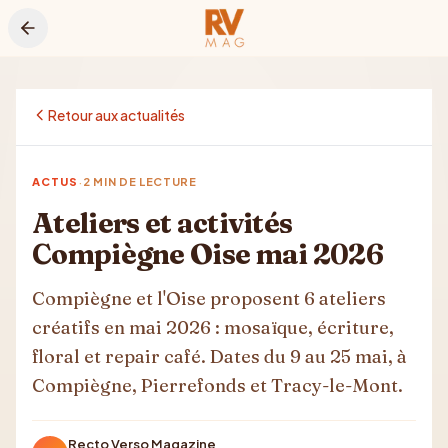
Aller au contenu principal
Retour aux actualités
·
ACTUS
2
MIN DE LECTURE
Ateliers et activités
Compiègne Oise mai 2026
Compiègne et l'Oise proposent 6 ateliers
créatifs en mai 2026 : mosaïque, écriture,
floral et repair café. Dates du 9 au 25 mai, à
Compiègne, Pierrefonds et Tracy-le-Mont.
Recto Verso Magazine