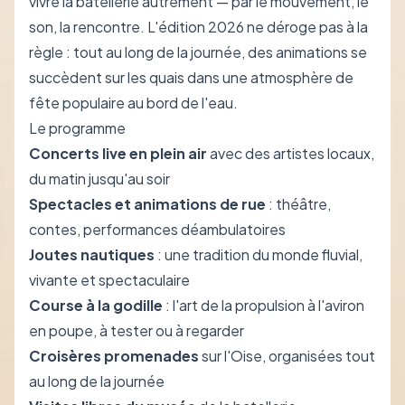
vivre la batellerie autrement — par le mouvement, le
son, la rencontre. L'édition 2026 ne déroge pas à la
règle : tout au long de la journée, des animations se
succèdent sur les quais dans une atmosphère de
fête populaire au bord de l'eau.
Le programme
Concerts live en plein air
avec des artistes locaux,
du matin jusqu'au soir
Spectacles et animations de rue
: théâtre,
contes, performances déambulatoires
Joutes nautiques
: une tradition du monde fluvial,
vivante et spectaculaire
Course à la godille
: l'art de la propulsion à l'aviron
en poupe, à tester ou à regarder
Croisères promenades
sur l'Oise, organisées tout
au long de la journée