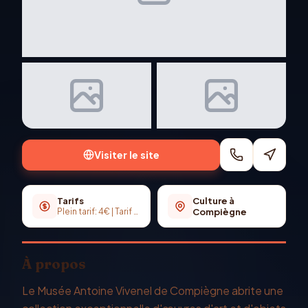
+
1
photo
Visiter le site
Tarifs
Culture à
Plein tarif: 4€ | Tarif réduit: 3€ | Gratuit le 1er dimanche du mois pour tous et toute l'année pour les -26 ans
Compiègne
À propos
Le Musée Antoine Vivenel de Compiègne abrite une