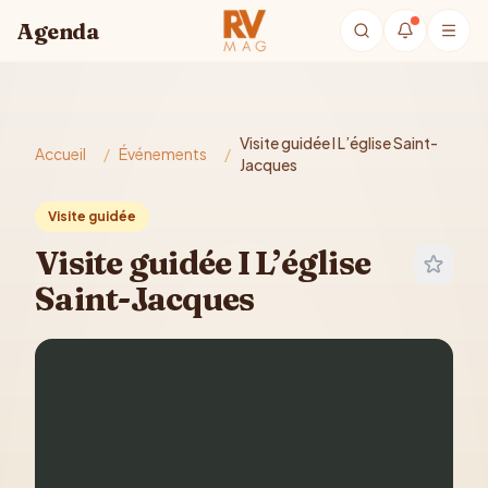
Aller au contenu principal
Agenda
Visite guidée I L’église Saint-
Accueil
/
Événements
/
Jacques
Visite guidée
Visite guidée I L’église
Saint-Jacques