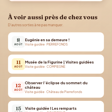
À voir aussi près de chez vous
D'autres sorties à ne pas manquer.
8
Eugénie en sa demeure !
Visite guidée
·
PIERREFONDS
AOÛT
11
Musée de la Figurine | Visites guidées
Visite guidée
·
COMPIEGNE
AOÛT
Observer l’éclipse du sommet du
12
château
AOÛT
Visite guidée
·
Château de Pierrefonds
15
Visite guidée I Les remparts