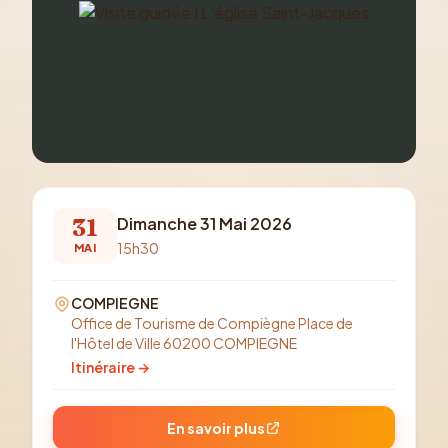
31
Dimanche 31 Mai 2026
15h30
MAI
COMPIEGNE
Office de Tourisme de Compiègne Place de
l'Hôtel de Ville 60200 COMPIEGNE
Itinéraire →
En savoir plus