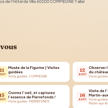
ce de l'Hôtel de Ville 60200 COMPIEGNE Y aller
 vous
Musée de la Figurine | Visites
Observer 
11
12
guidées
du châtea
OÛT
AOÛT
Visite guidée
·
COMPIEGNE
Visite guidée
Visite de l
Ouvrez l’oeil, et capturez
15
16
Martin-au
l’essence de Pierrefonds !
Visite guidée
OÛT
AOÛT
Visite guidée
·
PIERREFONDS
Martin-aux-B