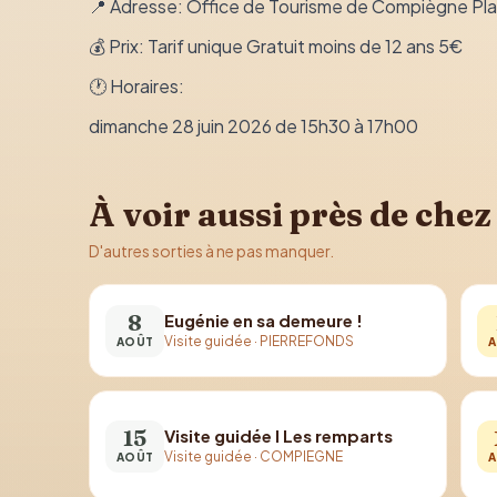
📍 Adresse: Office de Tourisme de Compiègne Pla
💰 Prix: Tarif unique Gratuit moins de 12 ans 5€
🕐 Horaires:
dimanche 28 juin 2026 de 15h30 à 17h00
À voir aussi près de chez
D'autres sorties à ne pas manquer.
8
Eugénie en sa demeure !
Visite guidée
·
PIERREFONDS
AOÛT
A
15
Visite guidée I Les remparts
Visite guidée
·
COMPIEGNE
AOÛT
A