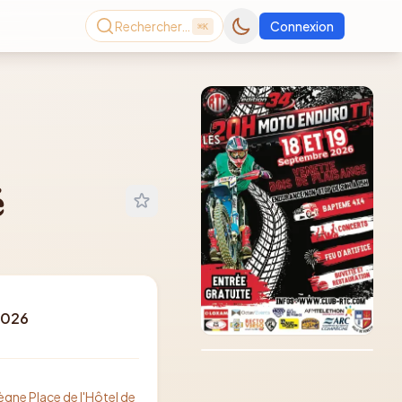
Rechercher…
Connexion
⌘K
é
Consultez le dernier
2026
magazine en ligne
Août
2026
gne Place de l'Hôtel de