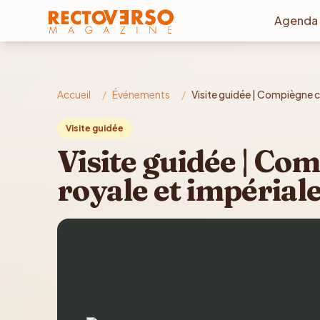
Aller au contenu principal
Agenda
Accueil
/
Événements
/
Visite guidée | Compiègne co
Visite guidée
Visite guidée | Co
royale et impérial