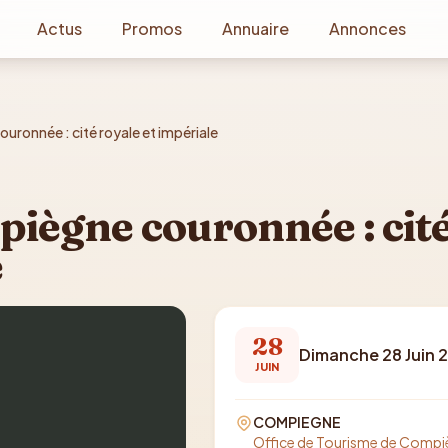
Actus
Promos
Annuaire
Annonces
uronnée : cité royale et impériale
mpiègne couronnée : cit
e
28
Dimanche 28 Juin 
JUIN
COMPIEGNE
Office de Tourisme de Compiè