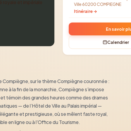
Ville 60200 COMPIEGNE
Itinéraire →
En savoir pl
Calendrier
 de Compiègne, sur le thème Compiègne couronnée :
ienne à la fin de la monarchie, Compiègne s’impose
ois et témoin des grandes heures comme des drames
matiques — de l’Hôtel de Ville au Palais impérial —
légante et prestigieuse, où se mêlent faste royal,
nible en ligne ou à l'Office du Tourisme.