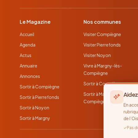
Le Magazine
Nos communes
Accueil
Visiter Compiègne
Agenda
Visiter Pierrefonds
Actus
Visiter Noyon
Annuaire
Vivre à Margny-lès-
Compiègne
Annonces
Sortir à Compiègne
Sortir à Compiègne
Aidez
Sortir à Margny-lès-
Sortir à Pierrefonds
Compiègne
En acc
Sortir à Noyon
rubriqu
Sortir à Margny
de l’Oi
✓
Pas d