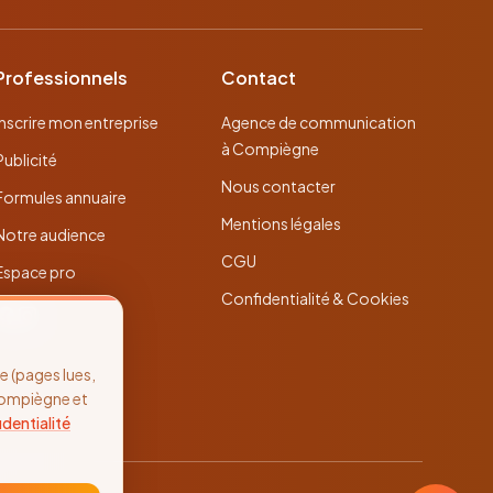
Professionnels
Contact
Inscrire mon entreprise
Agence de communication
à Compiègne
Publicité
Nous contacter
Formules annuaire
Mentions légales
Notre audience
CGU
Espace pro
Confidentialité & Cookies
 (pages lues,
Compiègne et
identialité