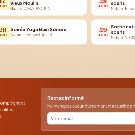
17
28
Vieux Moulin
souris
OÛT
AOÛT
Nature
·
VIEUX-MOULIN
Nature
·
Ribéc
Sortie nat
28
29
Soirée Yoga Bain Sonore
souris
Nature
·
Longueil-Annel
OÛT
AOÛT
Nature
·
VIEU
Restez informé
 Compiègne et
Ne manquez aucun événement ni actualité près
ualités,
Votre email pour la newsletter
s.