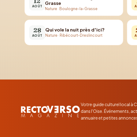
12
Grasse
AOÛT
A
Nature
·
Boulogne-la-Grasse
28
Qui vole la nuit près d'ici?
Nature
·
Ribécourt-Dreslincourt
AOÛT
A
Votre guide culturel local à
dans l'Oise. Événements, act
annuaire et petites annonce