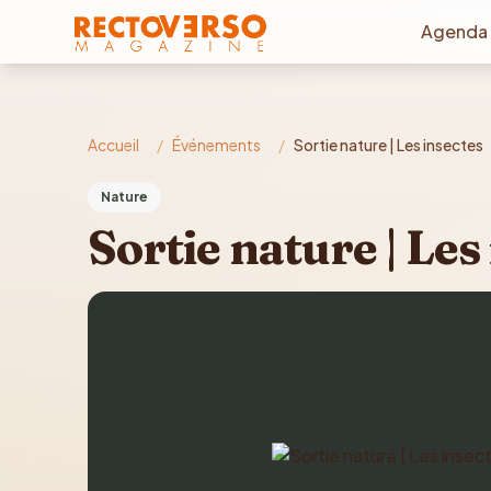
Aller au contenu principal
Agenda
Accueil
/
Événements
/
Sortie nature | Les insectes
Nature
Sortie nature | Les