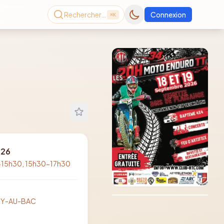
Rechercher…
Connexion
⌘K
026
-15h30, 15h30-17h30
Consultez le dernier
magazine en ligne
Août
2026
ISY-AU-BAC