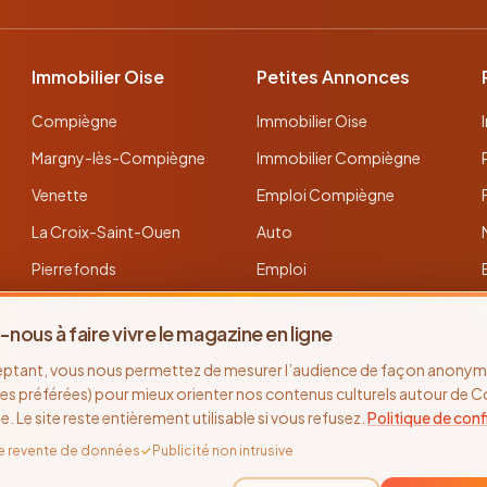
Immobilier Oise
Petites Annonces
Compiègne
Immobilier Oise
Margny-lès-Compiègne
Immobilier Compiègne
Venette
Emploi Compiègne
La Croix-Saint-Ouen
Auto
Pierrefonds
Emploi
Verberie
Déposer une annonce
-nous à faire vivre le magazine en ligne
Noyon
Toutes les annonces
eptant, vous nous permettez de mesurer l’audience de façon anonyme
Thourotte
es préférées) pour mieux orienter nos contenus culturels autour de 
se. Le site reste entièrement utilisable si vous refusez.
Politique de conf
e revente de données
✓
Publicité non intrusive