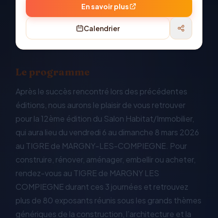
En savoir plus
Calendrier
Le programme
Après le succès rencontré lors des précédentes
éditions, nous aurons le plaisir de vous retrouver
pour la 12ème édition du Salon Habitat/Immobilier,
qui aura lieu du vendredi 6 au dimanche 8 mars 2026
au TIGRE de MARGNY-LES-COMPIEGNE. Pour
construire, rénover, aménager, embellir ou acheter,
rendez-vous au TIGRE de MARGNY LES
COMPIEGNE durant ces 3 journées et retrouvez
plus de 80 exposants réunis sous les grands thèmes
génériques de la construction, l’architecture et la