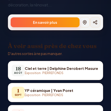
décoration, la rénovat...
En savoir plus
À voir aussi près de chez vous
D'autres sorties à ne pas manquer.
18
Ciel et terre | Delphine Derobert Masure
Exposition
·
PIERREFONDS
AOÛT
1
YP céramique | Yvan Poret
Exposition
·
PIERREFONDS
SEPT