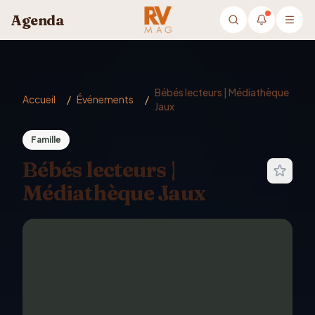
Aller au contenu principal
Agenda
Bébés lecteurs | Médiathèque
Accueil
/
Événements
/
Jaux
Famille
Bébés lecteurs |
Médiathèque Jaux