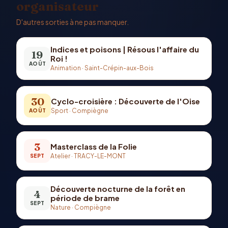
organisateur
D'autres sorties à ne pas manquer.
Indices et poisons | Résous l'affaire du
19
Roi !
AOÛT
Animation
·
Saint-Crépin-aux-Bois
30
Cyclo-croisière : Découverte de l'Oise
Sport
·
Compiègne
AOÛT
3
Masterclass de la Folie
Atelier
·
TRACY-LE-MONT
SEPT
Découverte nocturne de la forêt en
4
période de brame
SEPT
Nature
·
Compiègne