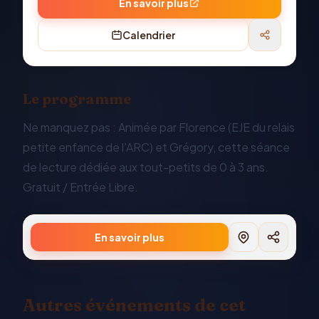
En savoir plus
Calendrier
Le programme
Ne manquez pas : Animée par Florence (EJE du relais
petite enfance de l'ARC) et Grégory, cette séance
de lecture dédiée aux tout-petits de 0 à 3 ans.
Gratuit / Entrée Libre.
En savoir plus
Autres événements de cet