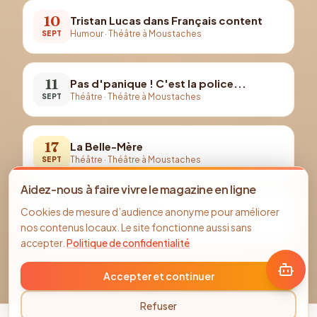
10
Tristan Lucas dans Français content
Humour
·
Théâtre à Moustaches
SEPT
11
Pas d'panique ! C'est la police...
Théâtre
·
Théâtre à Moustaches
SEPT
17
La Belle-Mère
Théâtre
·
Théâtre à Moustaches
SEPT
Aidez-nous à faire vivre le magazine en ligne
18
Les décoiffeuses
Cookies de mesure d’audience anonyme pour améliorer
Théâtre
·
Théâtre à Moustaches
SEPT
nos contenus locaux. Le site fonctionne aussi sans
accepter.
Politique de confidentialité
Accepter et continuer
Refuser