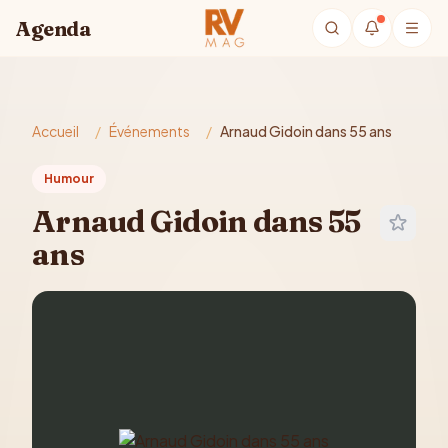
Aller au contenu principal
Agenda
Accueil
/
Événements
/
Arnaud Gidoin dans 55 ans
Humour
Arnaud Gidoin dans 55
ans