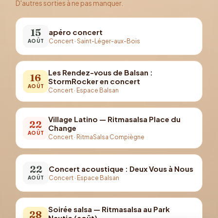
D'autres sorties à ne pas manquer.
15
apéro concert
Concert
·
Saint-Léger-aux-Bois
AOÛT
Les Rendez-vous de Balsan :
16
StormRocker en concert
AOÛT
Concert
·
Espace Balsan
Village Latino — Ritmasalsa Place du
22
Change
AOÛT
Concert
·
RitmaSalsa Compiègne
22
Concert acoustique : Deux Vous à Nous
Concert
·
Espace Balsan
AOÛT
Soirée salsa — Ritmasalsa au Park
28
Nautic (août)