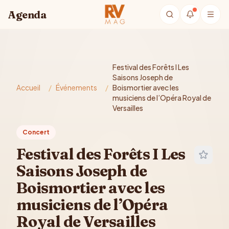
Aller au contenu principal
Agenda
Festival des Forêts I Les
Saisons Joseph de
Accueil
/
Événements
/
Boismortier avec les
musiciens de l’Opéra Royal de
Versailles
Concert
Festival des Forêts I Les
Saisons Joseph de
Boismortier avec les
musiciens de l’Opéra
Royal de Versailles