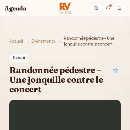
Aller au contenu principal
Agenda
Randonnée pédestre – Une
Accueil
/
Événements
/
jonquille contre le concert
Nature
Randonnée pédestre –
Une jonquille contre le
concert