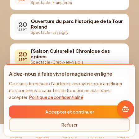
Spectacle
·
Francières
Ouverture du parc historique de la Tour
20
Roland
SEPT
Spectacle
·
Lassigny
[Saison Culturelle] Chronique des
20
épices
SEPT
Spectacle
·
Crépy-en-Valois
Aidez-nous à faire vivre le magazine en ligne
25
Les pieds dans le plat
Cookies de mesure d’audience anonyme pour améliorer
Spectacle
·
Théâtre à Moustaches
SEPT
nos contenus locaux. Le site fonctionne aussi sans
accepter.
Politique de confidentialité
Accepter et continuer
Refuser
Accueil
Agenda
Annuaire
Annonces
Compte