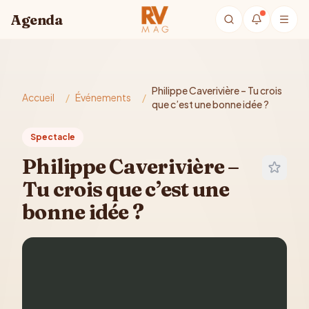
Aller au contenu principal
Agenda
Philippe Caverivière – Tu crois
Accueil
/
Événements
/
que c’est une bonne idée ?
Spectacle
Philippe Caverivière –
Tu crois que c’est une
bonne idée ?