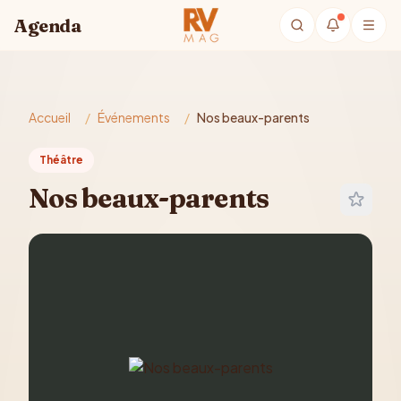
Aller au contenu principal
Agenda
Accueil
/
Événements
/
Nos beaux-parents
Théâtre
Nos beaux-parents