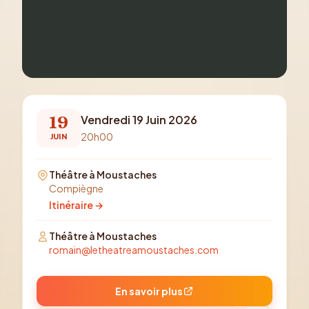
19
Vendredi 19 Juin 2026
20h00
JUIN
Théâtre à Moustaches
Compiègne
Itinéraire →
Théâtre à Moustaches
romain@letheatreamoustaches.com
En savoir plus