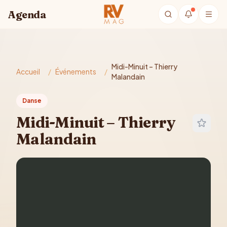
Aller au contenu principal
Agenda
Midi-Minuit – Thierry
Accueil
/
Événements
/
Malandain
Danse
Midi-Minuit – Thierry
Malandain