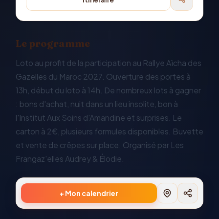
Le programme
Loto au profit de la participation au Rallye Aïcha des
Gazelles du Maroc 2027. Ouverture des portes à
13h, début du loto à 14h. De nombreux lots à gagner
: bons d'achat, nuit dans un lieu insolite, bon à
l'Institut Aux Soins d'Amandine et surprises. Le
carton à 2€, plusieurs formules disponibles. Buvette
et vente de crêpes sur place. Organisé par Les
Frangaz'elles Audrey & Élodie.
+ Mon calendrier