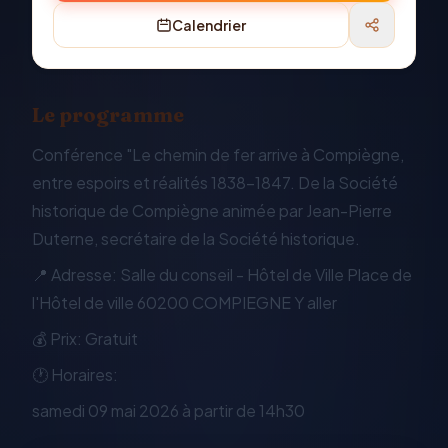
Calendrier
Le programme
Conférence "Le chemin de fer arrive à Compiègne,
entre espoirs et réalités 1838-1847. De la Société
historique de Compiègne animée par Jean-Pierre
Duterne, secrétaire de la Société historique.
📍 Adresse: Salle du conseil - Hôtel de Ville Place de
l'Hôtel de ville 60200 COMPIEGNE Y aller
💰 Prix: Gratuit
🕐 Horaires:
samedi 09 mai 2026 à partir de 14h30