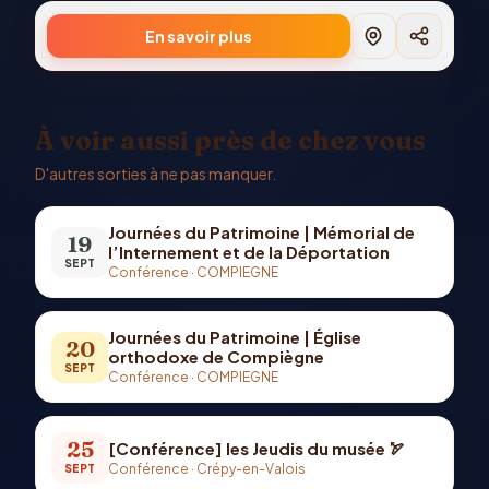
En savoir plus
À voir aussi près de chez vous
D'autres sorties à ne pas manquer.
Journées du Patrimoine | Mémorial de
19
l’Internement et de la Déportation
SEPT
Conférence
·
COMPIEGNE
Journées du Patrimoine | Église
20
orthodoxe de Compiègne
SEPT
Conférence
·
COMPIEGNE
25
[Conférence] les Jeudis du musée 🏹
Conférence
·
Crépy-en-Valois
SEPT