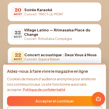
20
Soirée Karaoké
Concert
·
TRACY-LE-MONT
AOÛT
Village Latino — Ritmasalsa Place du
22
Change
AOÛT
Concert
·
RitmaSalsa Compiègne
22
Concert acoustique : Deux Vous à Nous
Concert
·
Espace Balsan
AOÛT
Aidez-nous à faire vivre le magazine en ligne
Soirée salsa — Ritmasalsa au Park
28
Cookies de mesure d’audience anonyme pour améliorer
Nautic (août)
AOÛT
nos contenus locaux. Le site fonctionne aussi sans
Concert
·
RitmaSalsa Compiègne
accepter.
Politique de confidentialité
Accepter et continuer