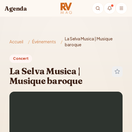
Aller au contenu principal
Agenda
La Selva Musica | Musique
Accueil
/
Événements
/
baroque
Concert
La Selva Musica |
Musique baroque