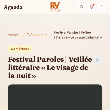
Aller au contenu principal
Agenda
Festival Paroles | Veillée
Accueil
/
Événements
/
littéraire « Le visage de la nuit »
Conférence
Festival Paroles | Veillée
littéraire « Le visage de
la nuit »