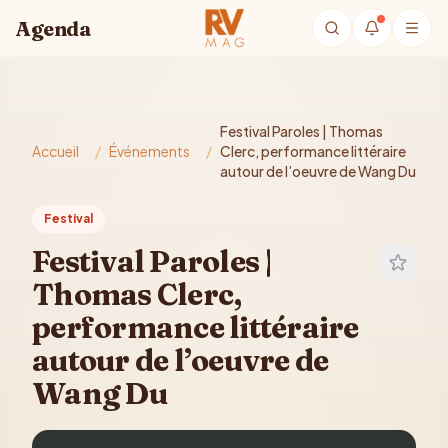
Aller au contenu principal
Agenda
Festival Paroles | Thomas
Accueil
/
Événements
/
Clerc, performance littéraire
autour de l’oeuvre de Wang Du
Festival
Festival Paroles |
Thomas Clerc,
performance littéraire
autour de l’oeuvre de
Wang Du