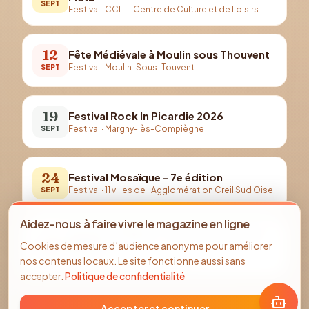
SEPT
Festival
·
CCL — Centre de Culture et de Loisirs
12
Fête Médiévale à Moulin sous Thouvent
Festival
·
Moulin-Sous-Touvent
SEPT
19
Festival Rock In Picardie 2026
Festival
·
Margny-lès-Compiègne
SEPT
24
Festival Mosaïque - 7e édition
Festival
·
11 villes de l'Agglomération Creil Sud Oise
SEPT
Aidez-nous à faire vivre le magazine en ligne
Autonne Villages - Sortie à Lewarde et
25
Cookies de mesure d’audience anonyme pour améliorer
Douai
SEPT
nos contenus locaux. Le site fonctionne aussi sans
Festival
·
Béthancourt-En-Valois
accepter.
Politique de confidentialité
Accepter et continuer