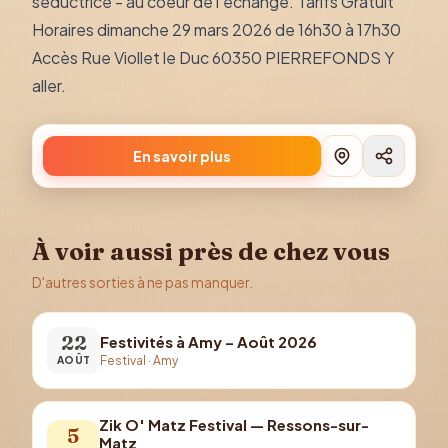
séductrice - au coeur de l'échange. Tarifs Gratuit
Horaires dimanche 29 mars 2026 de 16h30 à 17h30
Accès Rue Viollet le Duc 60350 PIERREFONDS Y
aller.
En savoir plus
À voir aussi près de chez vous
D'autres sorties à ne pas manquer.
22
Festivités à Amy – Août 2026
Festival
·
Amy
AOÛT
Zik O' Matz Festival — Ressons-sur-
5
Matz