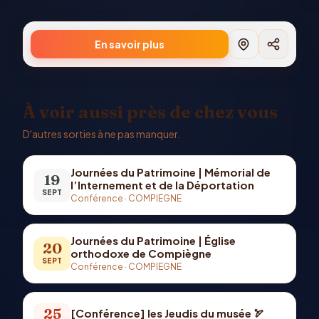
En savoir plus
À voir aussi près de chez vous
D'autres sorties à ne pas manquer.
Journées du Patrimoine | Mémorial de
19
l’Internement et de la Déportation
SEPT
Conférence
·
COMPIEGNE
Journées du Patrimoine | Église
20
orthodoxe de Compiègne
SEPT
Conférence
·
COMPIEGNE
25
[Conférence] les Jeudis du musée 🏹