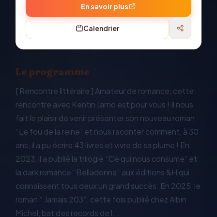
En savoir plus
Calendrier
Le programme
[ Rencontre littéraire ] Amateur de romance, cette
rencontre avec Kentin Jarno est pour vous ! Il nous
fait le plaisir de venir présenter son nouveau roman
“Le fou de la reine” et nous raconter comment, à 30
ans, il a pu écrire 43 livres et vivre de sa plume ! En
2023, il a publié la trilogie “Ce qui nous consume” et
la dark romance “Belladonna“ aux éditions &H qui
connaissent tous deux un grand succès. En 2025, le
roman “ Jamais 203“, cette fois publié chez Albin
Michel, bat des records de l...