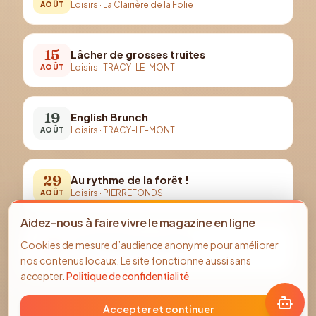
Loisirs
·
La Clairière de la Folie
AOÛT
15
Lâcher de grosses truites
Loisirs
·
TRACY-LE-MONT
AOÛT
19
English Brunch
Loisirs
·
TRACY-LE-MONT
AOÛT
29
Au rythme de la forêt !
Loisirs
·
PIERREFONDS
AOÛT
Aidez-nous à faire vivre le magazine en ligne
29
Compiègne en couleurs
Cookies de mesure d’audience anonyme pour améliorer
Loisirs
·
COMPIEGNE
AOÛT
nos contenus locaux. Le site fonctionne aussi sans
accepter.
Politique de confidentialité
Accepter et continuer