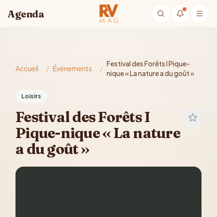
Aller au contenu principal
Agenda
Festival des Forêts I Pique-
Accueil
/
Événements
/
nique « La nature a du goût »
Loisirs
Festival des Forêts I
Pique-nique « La nature
a du goût »