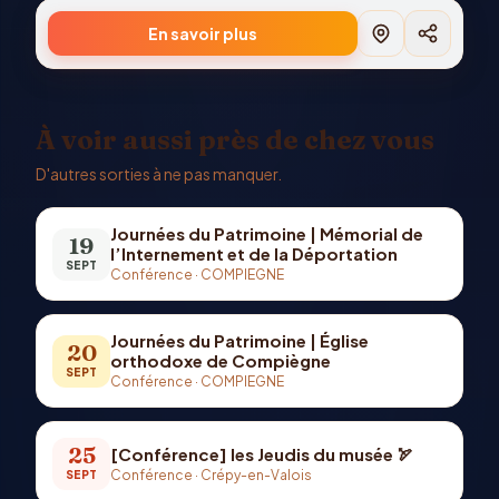
En savoir plus
À voir aussi près de chez vous
D'autres sorties à ne pas manquer.
Journées du Patrimoine | Mémorial de
19
l’Internement et de la Déportation
SEPT
Conférence
·
COMPIEGNE
Journées du Patrimoine | Église
20
orthodoxe de Compiègne
SEPT
Conférence
·
COMPIEGNE
25
[Conférence] les Jeudis du musée 🏹
Conférence
·
Crépy-en-Valois
SEPT