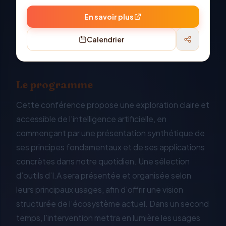
En savoir plus
Calendrier
Le programme
Cette conférence propose une exploration claire et
accessible de l’intelligence artificielle, en
commençant par une présentation synthétique de
ses principes fondamentaux et de ses applications
concrètes dans notre quotidien. Une sélection
d’outils d’I.A sera présentée et organisée selon
leurs principaux usages, afin d’offrir une vision
structurée de l’écosystème actuel. Dans un second
temps, l’intervention mettra en lumière les usages