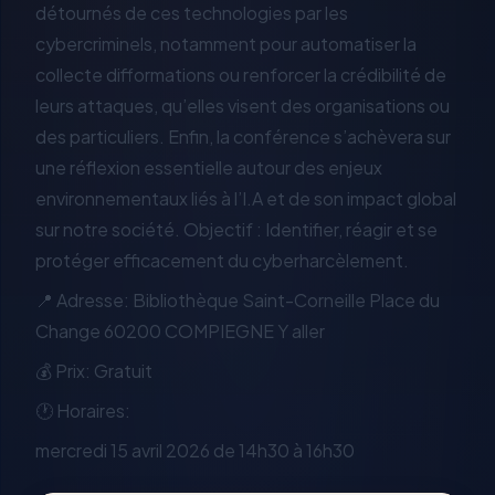
détournés de ces technologies par les
cybercriminels, notamment pour automatiser la
collecte difformations ou renforcer la crédibilité de
leurs attaques, qu’elles visent des organisations ou
des particuliers. Enfin, la conférence s’achèvera sur
une réflexion essentielle autour des enjeux
environnementaux liés à l’I.A et de son impact global
sur notre société. Objectif : Identifier, réagir et se
protéger efficacement du cyberharcèlement.
📍 Adresse: Bibliothèque Saint-Corneille Place du
Change 60200 COMPIEGNE Y aller
💰 Prix: Gratuit
🕐 Horaires:
mercredi 15 avril 2026 de 14h30 à 16h30