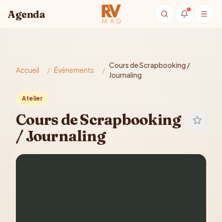
Aller au contenu principal
Agenda
Cours de Scrapbooking /
Accueil
/
Événements
/
Journaling
Atelier
Cours de Scrapbooking
/ Journaling