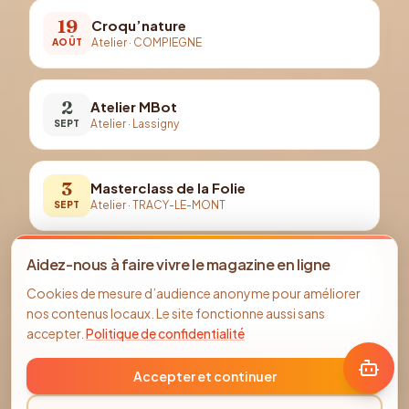
19
Croqu’nature
Atelier
·
COMPIEGNE
AOÛT
2
Atelier MBot
Atelier
·
Lassigny
SEPT
3
Masterclass de la Folie
Atelier
·
TRACY-LE-MONT
SEPT
Aidez-nous à faire vivre le magazine en ligne
Atelier d’auto-réparation vélo à Pont-
4
Ste-Maxence
Cookies de mesure d’audience anonyme pour améliorer
Atelier
·
Ancienne Ecole Françoise Dolto, Quartier
SEPT
nos contenus locaux. Le site fonctionne aussi sans
Sarron
accepter.
Politique de confidentialité
Accepter et continuer