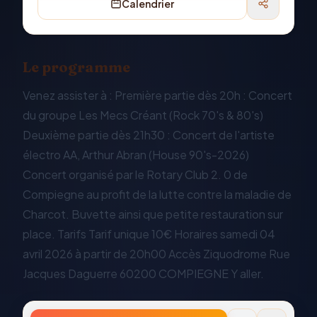
Calendrier
Le programme
Venez assister à : Première partie dès 20h : Concert
du groupe Les Mecs Créant (Rock 70's & 80's)
Deuxième partie dès 21h30 : Concert de l'artiste
électro AA, Arthur Abran (House 90's-2026)
Concert organisé par le Rotary Club 2. 0 de
Compiegne au profit de la lutte contre la maladie de
Charcot. Buvette ainsi que petite restauration sur
place. Tarifs Tarif unique 10€ Horaires samedi 04
avril 2026 à partir de 20h00 Accès Ziquodrome Rue
Jacques Daguerre 60200 COMPIEGNE Y aller.