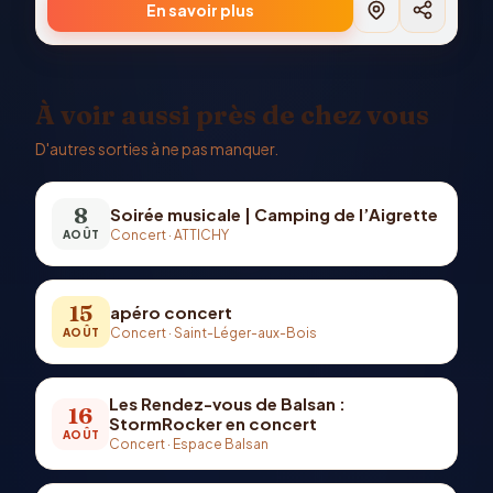
En savoir plus
À voir aussi près de chez vous
D'autres sorties à ne pas manquer.
8
Soirée musicale | Camping de l’Aigrette
Concert
·
ATTICHY
AOÛT
15
apéro concert
Concert
·
Saint-Léger-aux-Bois
AOÛT
Les Rendez-vous de Balsan :
16
StormRocker en concert
AOÛT
Concert
·
Espace Balsan