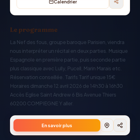
Calendrier
Le programme
La Nef des fous, groupe baroque Parisien, viendra
nous interpréter un récital en deux parties. Musique
Espagnole en première partie, puis seconde partie
plus classique avec Lully, Pucell, Marin Marais etc.
Réservation conseillée. Tarifs Tarif unique 15€
Horaires dimanche 12 avril 2026 de 14h30 à 16h30
Accès Eglise Saint Andrew 6 Bis Avenue Thiers
60200 COMPIEGNE Y aller.
En savoir plus