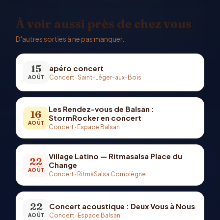
À voir aussi près de chez vous
D'autres sorties à ne pas manquer.
15
apéro concert
Concert
·
Saint-Léger-aux-Bois
AOÛT
Les Rendez-vous de Balsan :
16
StormRocker en concert
AOÛT
Concert
·
Espace Balsan
Village Latino — Ritmasalsa Place du
22
Change
AOÛT
Concert
·
RitmaSalsa Compiègne
22
Concert acoustique : Deux Vous à Nous
Concert
·
Espace Balsan
AOÛT