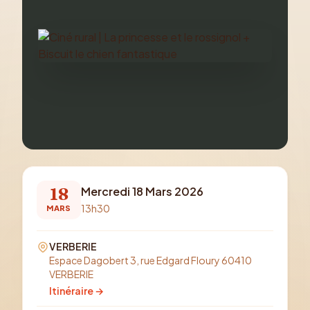
18
Mercredi 18 Mars 2026
13h30
MARS
VERBERIE
Espace Dagobert 3, rue Edgard Floury 60410
VERBERIE
Itinéraire →