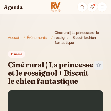
Aller au contenu principal
Agenda
Ciné rural | La princesse et le
Accueil
/
Événements
/
rossignol + Biscuit le chien
fantastique
Cinéma
Ciné rural | La princesse
et le rossignol + Biscuit
le chien fantastique