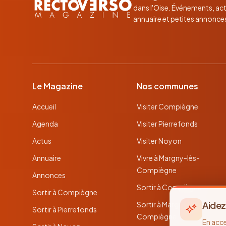
dans l'Oise. Événements, act
annuaire et petites annonce
Le Magazine
Nos communes
Accueil
Visiter Compiègne
Agenda
Visiter Pierrefonds
Actus
Visiter Noyon
Annuaire
Vivre à Margny-lès-
Compiègne
Annonces
Sortir à Compiègne
Sortir à Compiègne
Aidez
Sortir à Margny-lès-
Sortir à Pierrefonds
Compiègne
En acc