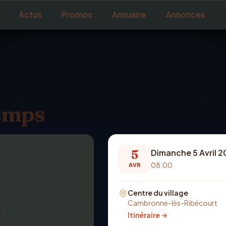
Actus
Promos
Annuaire
Annonces
temps
5
Dimanche 5 Avril 
08:00
AVR
Centre du village
Cambronne-lès-Ribécourt
Itinéraire →