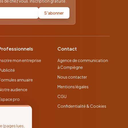
 de chez vous. Inscription gratuite.
S'abonner
Professionnels
Contact
Inscrire mon entreprise
Agence de communication
à Compiègne
Publicité
Nous contacter
Formules annuaire
Mentions légales
Notre audience
CGU
Espace pro
Confidentialité & Cookies
 (pages lues,