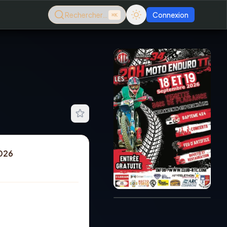
Rechercher…
Connexion
⌘K
2026
Consultez le dernier
magazine en ligne
Août
2026