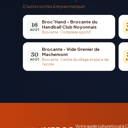
D'autres sorties à ne pas manquer.
Broc'Hand – Brocante du
16
Handball Club Noyonnais
AOÛT
A
Brocante
·
Complexe sportif
Brocante - Vide Grenier de
30
Machemont
Brocante
·
Centre du village et place de
AOÛT
A
l'école
Votre guide culturel local à