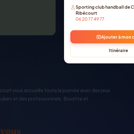
Sporting club handball de
Ribécourt
06 20 77 49 77
Ajouter à mon 
Itinéraire
urt vous accueille toute la journée avec des jeux
culiers et des professionnels. Buvette et
 vous