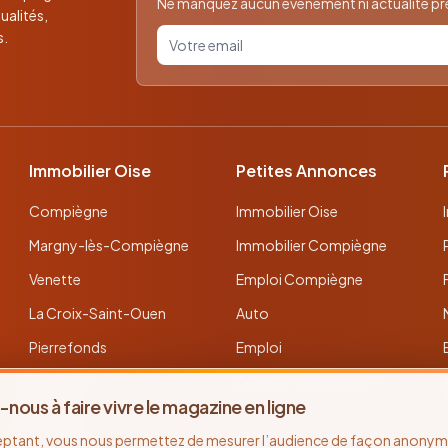
Ne manquez aucun événement ni actualité près
ualités,
Votre email pour la newsletter
s.
Immobilier Oise
Petites Annonces
Compiègne
Immobilier Oise
Margny-lès-Compiègne
Immobilier Compiègne
Venette
Emploi Compiègne
La Croix-Saint-Ouen
Auto
Pierrefonds
Emploi
Verberie
Déposer une annonce
-nous à faire vivre le magazine en ligne
Noyon
Toutes les annonces
eptant, vous nous permettez de mesurer l’audience de façon anonyme