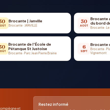
Brocante a
30
30
Brocante | Janville
du bord de
Brocante
·
JANVILLE
OÛT
AOÛT
Brocante
·
Le
Brocante de l'École de
Brocante 
30
6
Pétanque St Justoise
Brocante
·
Pl
OÛT
SEPT
Vignemont
Brocante
·
Parc Jean Pierre Braine
Restez informé
 Compiègne et