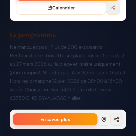
Calendrier
Le programme
Ne manquez pas : Plus de 200 exposants.
Restauration et buvette sur place. Inscriptions du 2
au 27 mars 2026 sur la place en mairie uniquement
(photocopie CNI + chèque, 4,50€/m). Tarifs Gratuit
Horaires dimanche 12 avril 2026 de 08h00 à 18h00
Accès Choisy-au-Bac 347 Chemin de Clairoix
60750 CHOISY-AU-BAC Y aller.
En savoir plus