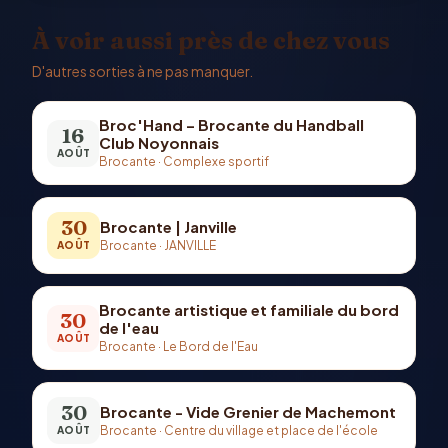
À voir aussi près de chez vous
D'autres sorties à ne pas manquer.
Broc'Hand – Brocante du Handball
16
Club Noyonnais
AOÛT
Brocante
·
Complexe sportif
30
Brocante | Janville
Brocante
·
JANVILLE
AOÛT
Brocante artistique et familiale du bord
30
de l'eau
AOÛT
Brocante
·
Le Bord de l'Eau
30
Brocante - Vide Grenier de Machemont
Brocante
·
Centre du village et place de l'école
AOÛT