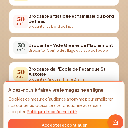
Brocante artistique et familiale du bord
30
de l'eau
AOÛT
Brocante
·
Le Bord de l'Eau
30
Brocante - Vide Grenier de Machemont
Brocante
·
Centre du village et place de l'école
AOÛT
Brocante de l'École de Pétanque St
30
Justoise
AOÛT
Brocante
·
Parc Jean Pierre Braine
Aidez-nous à faire vivre le magazine en ligne
6
Brocante de Vignemont
Cookies de mesure d’audience anonyme pour améliorer
Brocante
·
Place de la mairie de Vignemont
SEPT
nos contenus locaux. Le site fonctionne aussi sans
accepter.
Politique de confidentialité
Accepter et continuer