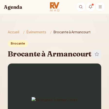
Aller au contenu principal
Agenda
Accueil
/
Événements
/
Brocante à Armancourt
Brocante
Brocante à Armancourt