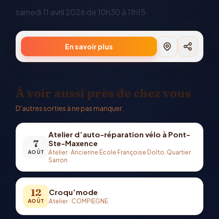
samedi 11 avril 2026 de 10h30 à 11h15
En savoir plus
À voir aussi près de chez vous
D'autres sorties à ne pas manquer.
Atelier d’auto-réparation vélo à Pont-
7
Ste-Maxence
Atelier
·
Ancienne Ecole Françoise Dolto, Quartier
AOÛT
Sarron
12
Croqu’mode
Atelier
·
COMPIEGNE
AOÛT