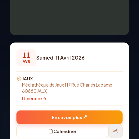
11
Samedi 11 Avril 2026
AVR
JAUX
Médiathèque de Jaux 117 Rue Charles Ladame
60880 JAUX
Itinéraire →
En savoir plus
Calendrier