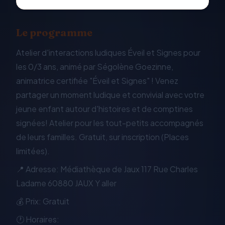
Le programme
Atelier d'interactions ludiques Éveil et Signes pour
les 0/3 ans, animé par Ségolène Goezinne,
animatrice certifiée "Éveil et Signes" ! Venez
partager un moment ludique et convivial avec votre
jeune enfant autour d'histoires et de comptines
signées! Atelier pour les tout-petits accompagnés
de leurs familles. Gratuit, sur inscription (Places
limitées).
📍 Adresse: Médiathèque de Jaux 117 Rue Charles
Ladame 60880 JAUX Y aller
💰 Prix: Gratuit
🕐 Horaires: