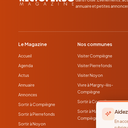
annuaire et petites annonce
Le Magazine
Nos communes
Accueil
Visiter Compiègne
Agenda
Visiter Pierrefonds
Actus
Visiter Noyon
Annuaire
Vivre à Margny-lès-
Compiègne
Annonces
Sortir à Compiègne
Sortir à Compiègne
Aidez
Sortir à Margny-lès-
Sortir à Pierrefonds
Compiègne
En acc
Sortir à Noyon
rubriqu