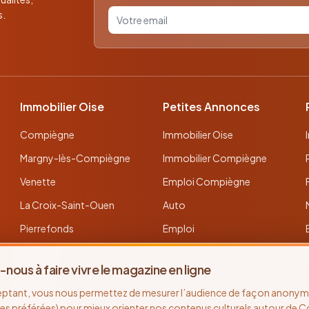
Votre email pour la newsletter
s.
Immobilier Oise
Petites Annonces
Compiègne
Immobilier Oise
Margny-lès-Compiègne
Immobilier Compiègne
Venette
Emploi Compiègne
La Croix-Saint-Ouen
Auto
Pierrefonds
Emploi
Verberie
Déposer une annonce
-nous à faire vivre le magazine en ligne
Noyon
Toutes les annonces
eptant, vous nous permettez de mesurer l’audience de façon anonyme
Thourotte
es préférées) pour mieux orienter nos contenus culturels autour de 