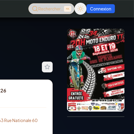
Rechercher…
Connexion
⌘K
026
Consultez le dernier
magazine en ligne
Août
2026
63 Rue Nationale 60