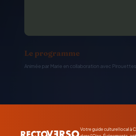
Le programme
Animée par Marie en collaboration avec Pirouettes 
Votre guide culturel local à
dans l'Oise. Événements, act