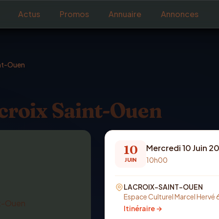
Actus
Promos
Annuaire
Annonces
int-Ouen
acroix Saint-Ouen
10
Mercredi 10 Juin 2
10h00
JUIN
LACROIX-SAINT-OUEN
Espace Culturel Marcel Hervé 
Itinéraire →