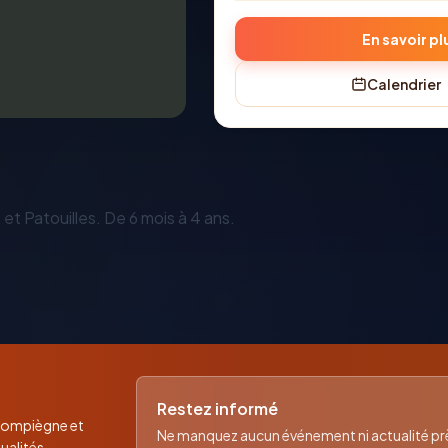
En savoir pl
Calendrier
et Patouilles. De 6 mois à 4 ans.
Restez informé
 Compiègne et
Ne manquez aucun événement ni actualité près
ualités,