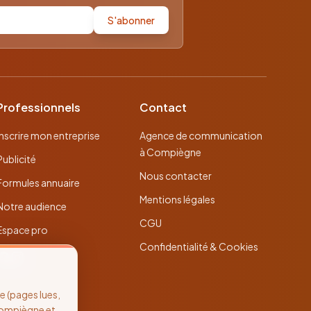
S'abonner
Professionnels
Contact
Inscrire mon entreprise
Agence de communication
à Compiègne
Publicité
Nous contacter
Formules annuaire
Mentions légales
Notre audience
CGU
Espace pro
Confidentialité & Cookies
 (pages lues,
Compiègne et