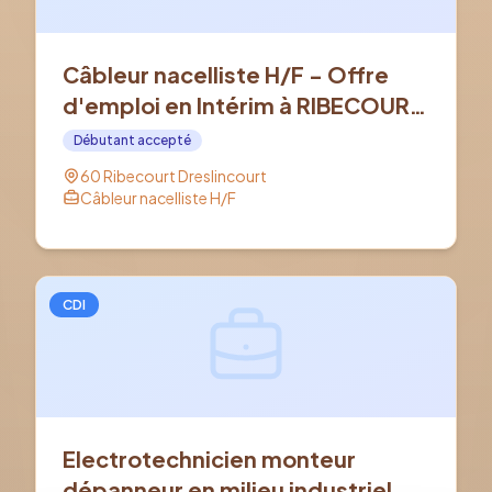
Câbleur nacelliste H/F - Offre
d'emploi en Intérim à RIBECOURT
DRESLINCOURT (60)
Débutant accepté
60 Ribecourt Dreslincourt
Câbleur nacelliste H/F
CDI
Electrotechnicien monteur
dépanneur en milieu industriel