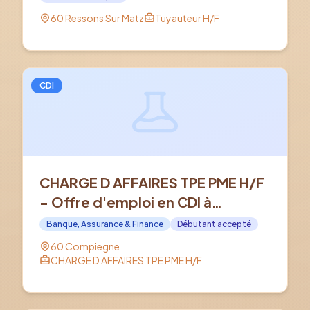
60 Ressons Sur Matz
Tuyauteur H/F
CDI
CHARGE D AFFAIRES TPE PME H/F
- Offre d'emploi en CDI à
COMPIEGNE (60)
Banque, Assurance & Finance
Débutant accepté
60 Compiegne
CHARGE D AFFAIRES TPE PME H/F