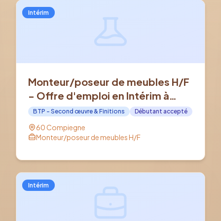
Intérim
Monteur/poseur de meubles H/F
- Offre d'emploi en Intérim à
COMPIEGNE (60)
BTP - Second œuvre & Finitions
Débutant accepté
60 Compiegne
Monteur/poseur de meubles H/F
Intérim