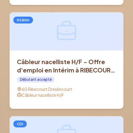
Intérim
Câbleur nacelliste H/F - Offre
d'emploi en Intérim à RIBECOURT
DRESLINCOURT (60)
Débutant accepté
60 Ribecourt Dreslincourt
Câbleur nacelliste H/F
CDI