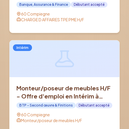
COMPIEGNE (60)
Banque, Assurance & Finance
Débutant accepté
60 Compiegne
CHARGE D AFFAIRES TPE PME H/F
Intérim
Monteur/poseur de meubles H/F
- Offre d'emploi en Intérim à
COMPIEGNE (60)
BTP - Second œuvre & Finitions
Débutant accepté
60 Compiegne
Monteur/poseur de meubles H/F