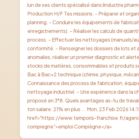
lun de ses clients spécialisé dans lindustrie ph
Production H/F Tes missions: - Préparer et organis
planning. - Conduire les équipements de fabricati
enregistrements). - Réaliser les calculs de quanti
process. - Effectuer les nettoyages (manuels/aut
conformité. - Renseigner les dossiers de lots et ass
anomalies, réaliser un premier diagnostic et alert
stocks de matières, consommables et produits se
Bac à Bac+2 technique (chimie, physique, mécani
Connaissance des process de fabrication, équ
nettoyage industriel. - Une expérience dans la c
proposé en 3*8. Quels avantages as-tu de travai
ton salaire: 21% en plus ... Mon, 23 Feb 2026 14:
href="https://www.temporis-franchise.fr/agenc
compiegne">emploi Compiègne</a>