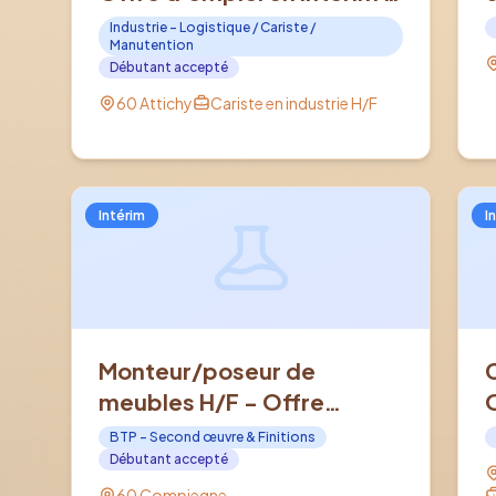
ATTICHY (60)
Industrie - Logistique / Cariste /
Manutention
Débutant accepté
60 Attichy
Cariste en industrie H/F
Intérim
I
Monteur/poseur de
meubles H/F - Offre
d'emploi en Intérim à
BTP - Second œuvre & Finitions
COMPIEGNE (60)
Débutant accepté
60 Compiegne