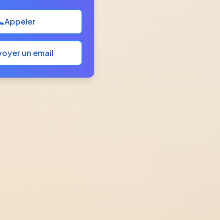
📞
Appeler
oyer un email