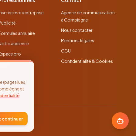
Professionnels
Contact
Inscrire mon entreprise
Agence de communication
à Compiègne
Publicité
Nous contacter
Formules annuaire
Mentions légales
Notre audience
CGU
Espace pro
Confidentialité & Cookies
 (pages lues,
Compiègne et
identialité
t continuer