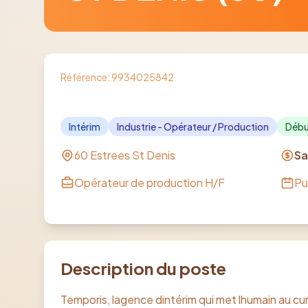
Référence:
9934025842
Intérim
Industrie - Opérateur / Production
Débu
60 Estrees St Denis
Sa
Opérateur de production H/F
Pu
Description du poste
Temporis, lagence dintérim qui met lhumain au c