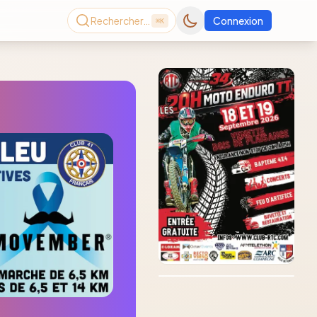
Rechercher…
Connexion
⌘K
Consultez le dernier
magazine en ligne
Août
2026