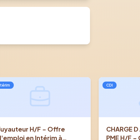
ntérim
CDI
Tuyauteur H/F - Offre
CHARGE D 
d'emploi en Intérim à
PME H/F - 