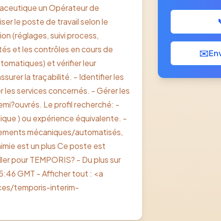
armaceutique un Opérateur de
er le poste de travail selon le
on (réglages, suivi process,
tés et les contrôles en cours de
✉️
Env
omatiques) et vérifier leur
urer la traçabilité. - Identifier les
er les services concernés. - Gérer les
mi?ouvrés. Le profil recherché: -
que ) ou expérience équivalente. -
ipements mécaniques/automatisés,
himie est un plus Ce poste est
ller pour TEMPORIS? - Du plus sur
15:46 GMT - Afficher tout : <a
es/temporis-interim-