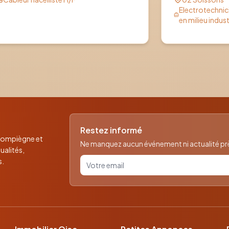
Electrotechni
en milieu indust
Restez informé
 Compiègne et
Ne manquez aucun événement ni actualité près
ualités,
Votre email pour la newsletter
s.