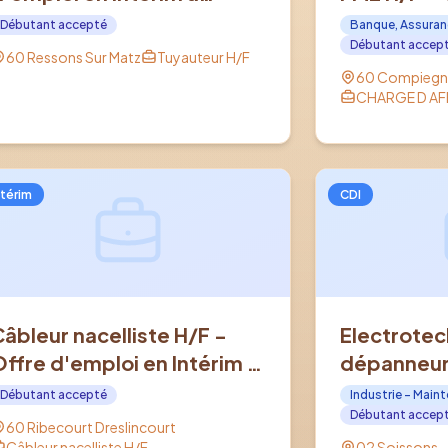
RESSONS SUR MATZ (60)
en CDI à C
Débutant accepté
Banque, Assuran
Débutant accep
60 Ressons Sur Matz
Tuyauteur H/F
60 Compiegn
CHARGE D AFF
ntérim
CDI
Câbleur nacelliste H/F -
Electrotec
Offre d'emploi en Intérim à
dépanneur 
RIBECOURT DRESLINCOURT
industriel 
Débutant accepté
Industrie - Main
(60)
d'emploi e
Débutant accep
60 Ribecourt Dreslincourt
SOISSONS 
Câbleur nacelliste H/F
02 Soissons