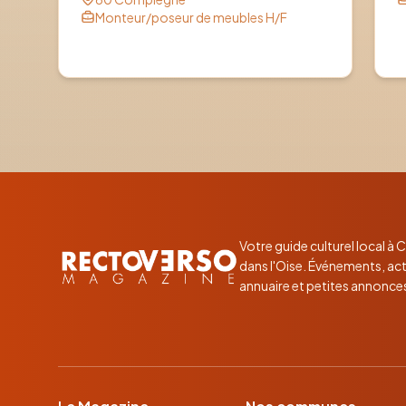
Monteur/poseur de meubles H/F
Votre guide culturel local à
dans l'Oise. Événements, act
annuaire et petites annonce