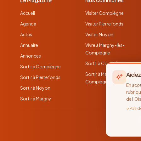
Le Magazine
Nos communes
Accueil
Visiter Compiègne
Agenda
Visiter Pierrefonds
Actus
Visiter Noyon
Annuaire
Vivre à Margny-lès-
Compiègne
Annonces
Sortir à Compiègne
Sortir à Compiègne
Aidez
Sortir à Margny-lès-
Sortir à Pierrefonds
Compiègne
En acc
Sortir à Noyon
rubriqu
Sortir à Margny
de l’Oi
✓
Pas d