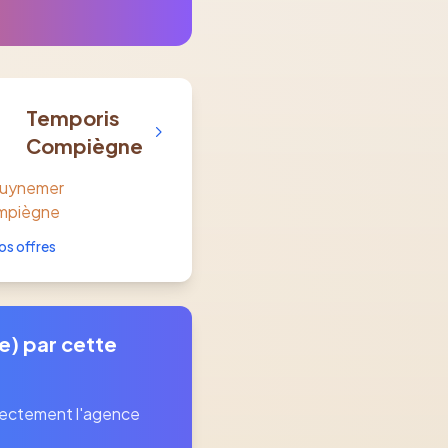
Temporis
Compiègne
Guynemer
mpiègne
os offres
e) par cette
rectement l'agence