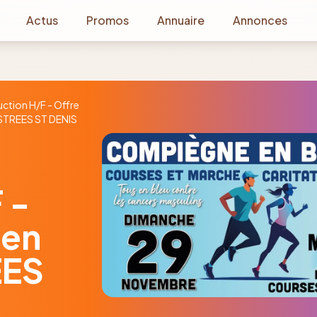
Actus
Promos
Annuaire
Annonces
ction H/F - Offre
 ESTREES ST DENIS
 -
 en
EES