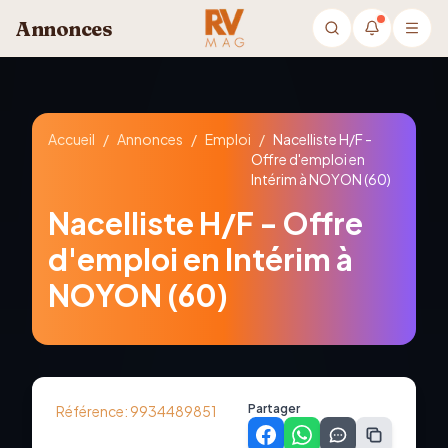
Aller au contenu principal
Annonces
Accueil
/
Annonces
/
Emploi
/
Nacelliste H/F -
Offre d'emploi en
Intérim à NOYON (60)
Nacelliste H/F - Offre
d'emploi en Intérim à
NOYON (60)
Partager
Référence:
9934489851