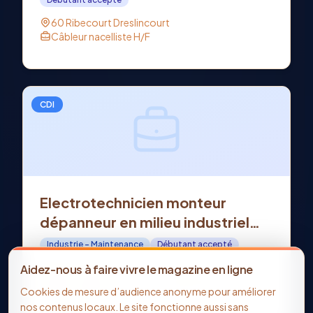
60 Ribecourt Dreslincourt
Câbleur nacelliste H/F
CDI
Electrotechnicien monteur
dépanneur en milieu industriel
H/F - Offre d'emploi en CDI à
Industrie - Maintenance
Débutant accepté
SOISSONS (02)
02 Soissons
Aidez-nous à faire vivre le magazine en ligne
Electrotechnicien monteur dépanneur en milieu
Cookies de mesure d’audience anonyme pour améliorer
industriel H/F
nos contenus locaux. Le site fonctionne aussi sans