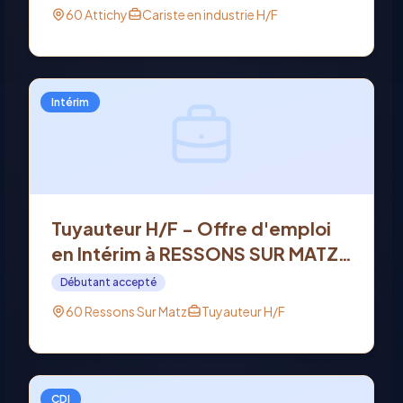
60 Attichy
Cariste en industrie H/F
Intérim
Tuyauteur H/F - Offre d'emploi
en Intérim à RESSONS SUR MATZ
(60)
Débutant accepté
60 Ressons Sur Matz
Tuyauteur H/F
CDI