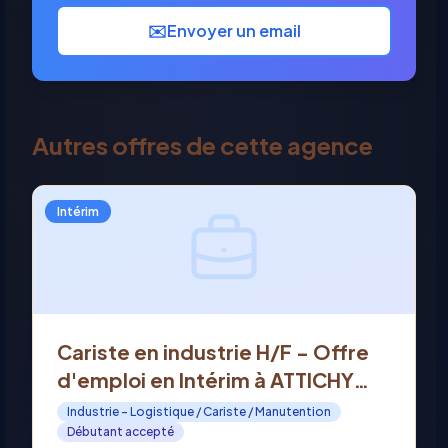
✉️
Envoyer un email
Autres offres de cette agence
Intérim
Cariste en industrie H/F - Offre
d'emploi en Intérim à ATTICHY
(60)
Industrie - Logistique / Cariste / Manutention
Débutant accepté