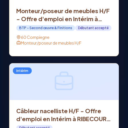
Monteur/poseur de meubles H/F
- Offre d'emploi en Intérim à
COMPIEGNE (60)
BTP - Second œuvre & Finitions
Débutant accepté
60 Compiegne
Monteur/poseur de meubles H/F
Intérim
Câbleur nacelliste H/F - Offre
d'emploi en Intérim à RIBECOURT
DRESLINCOURT (60)
Débutant accepté