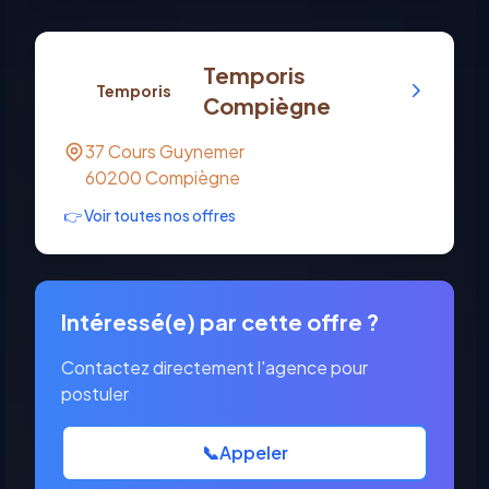
Temporis
Temporis
Compiègne
37 Cours Guynemer
60200
Compiègne
👉 Voir toutes nos offres
Intéressé(e) par cette offre ?
Contactez directement l'agence pour
postuler
📞
Appeler