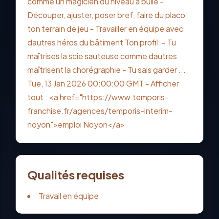
comme un magicien du niveau à bulle -
Découper, ajuster, poser bref, faire du placo
ton terrain de jeu - Travailler en équipe avec
dautres héros du bâtiment Ton profil: - Tu
maîtrises la scie sauteuse comme dautres
maîtrisent la chorégraphie - Tu sais garder ...
Tue, 13 Jan 2026 00:00:00 GMT - Afficher
tout : <a href="https://www.temporis-
franchise.fr/agences/temporis-interim-
noyon">emploi Noyon</a>
Qualités requises
Travail en équipe