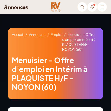
Aller au contenu principal
Annonces
Accueil
/
Annonces
/
Emploi
/
Menuisier - Offre
d'emploi en Intérim à
PLAQUISTE H/F -
NOYON (60)
Menuisier - Offre
d'emploi en Intérim à
PLAQUISTE H/F -
NOYON (60)