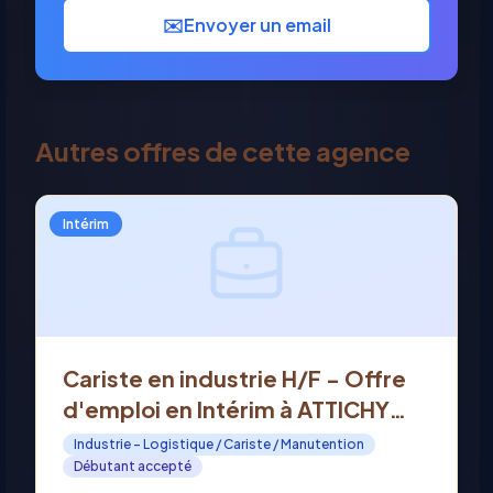
✉️
Envoyer un email
Autres offres de cette agence
Intérim
Cariste en industrie H/F - Offre
d'emploi en Intérim à ATTICHY
(60)
Industrie - Logistique / Cariste / Manutention
Débutant accepté