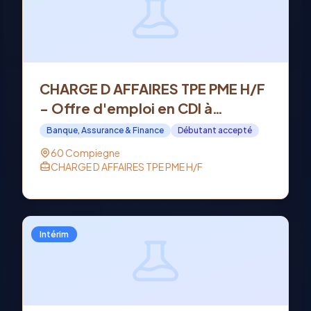
CHARGE D AFFAIRES TPE PME H/F
- Offre d'emploi en CDI à
COMPIEGNE (60)
Banque, Assurance & Finance
Débutant accepté
60 Compiegne
CHARGE D AFFAIRES TPE PME H/F
Intérim