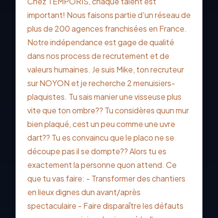
Chez TEMPORIS, chaque talent est
important! Nous faisons partie d'un réseau de
plus de 200 agences franchisées en France.
Notre indépendance est gage de qualité
dans nos process de recrutement et de
valeurs humaines. Je suis Mike, ton recruteur
sur NOYON et je recherche 2 menuisiers-
plaquistes. Tu sais manier une visseuse plus
vite que ton ombre?? Tu considères quun mur
bien plaqué, cest un peu comme une uvre
dart?? Tu es convaincu que le placo ne se
découpe pas il se dompte?? Alors tu es
exactement la personne quon attend. Ce
que tu vas faire: - Transformer des chantiers
en lieux dignes dun avant/après
spectaculaire - Faire disparaître les défauts