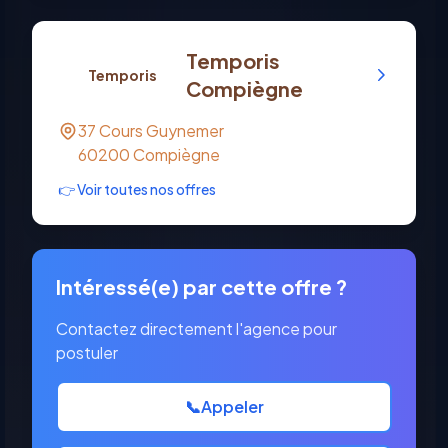
Temporis
Temporis
Compiègne
37 Cours Guynemer
60200
Compiègne
👉 Voir toutes nos offres
Intéressé(e) par cette offre ?
Contactez directement l'agence pour
postuler
📞
Appeler