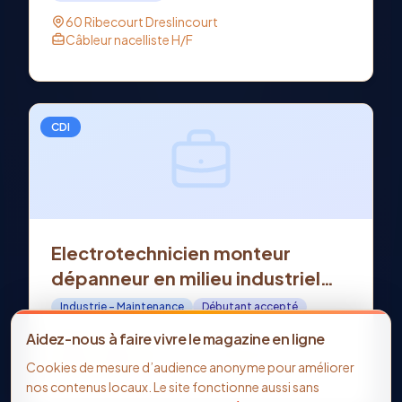
60 Ribecourt Dreslincourt
Câbleur nacelliste H/F
CDI
Electrotechnicien monteur
dépanneur en milieu industriel
H/F - Offre d'emploi en CDI à
Industrie - Maintenance
Débutant accepté
SOISSONS (02)
02 Soissons
Aidez-nous à faire vivre le magazine en ligne
Electrotechnicien monteur dépanneur en milieu
Cookies de mesure d’audience anonyme pour améliorer
industriel H/F
nos contenus locaux. Le site fonctionne aussi sans