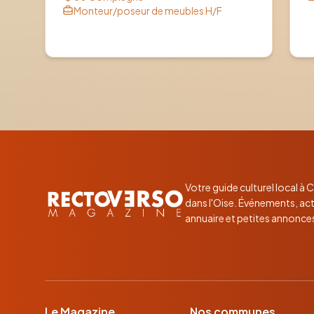
Monteur/poseur de meubles H/F
Votre guide culturel local à
dans l'Oise. Événements, act
annuaire et petites annonce
Le Magazine
Nos communes