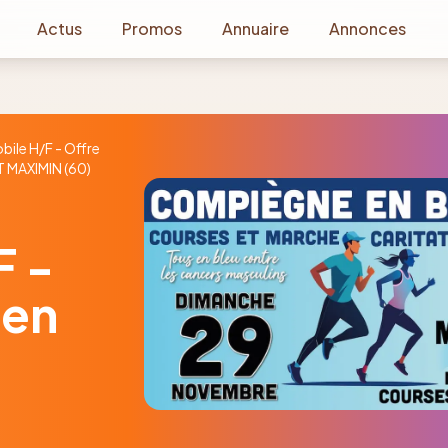
Actus
Promos
Annuaire
Annonces
ile H/F - Offre
ST MAXIMIN (60)
F -
 en