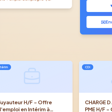
✉️
Env
ntérim
CDI
Tuyauteur H/F - Offre
CHARGE D 
d'emploi en Intérim à
PME H/F - 