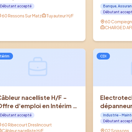
RESSONS SUR MATZ (60)
en CDI à C
Débutant accepté
Banque, Assuran
Débutant accep
60 Ressons Sur Matz
Tuyauteur H/F
60 Compiegn
CHARGE D AFF
ntérim
CDI
Câbleur nacelliste H/F -
Electrotec
Offre d'emploi en Intérim à
dépanneur 
RIBECOURT DRESLINCOURT
industriel 
Débutant accepté
Industrie - Main
(60)
d'emploi e
Débutant accep
60 Ribecourt Dreslincourt
SOISSONS 
Câbleur nacelliste H/F
02 Soissons