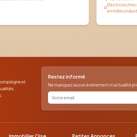
Electrotechni
en milieu indust
Restez informé
 Compiègne et
Ne manquez aucun événement ni actualité près
ualités,
Votre email pour la newsletter
s.
Immobilier Oise
Petites Annonces