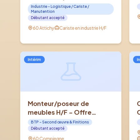
ATTICHY (60)
Industrie - Logistique / Cariste /
Manutention
Débutant accepté
60 Attichy
Cariste en industrie H/F
Intérim
I
Monteur/poseur de
meubles H/F - Offre
d'emploi en Intérim à
BTP - Second œuvre & Finitions
COMPIEGNE (60)
Débutant accepté
60 Compiegne