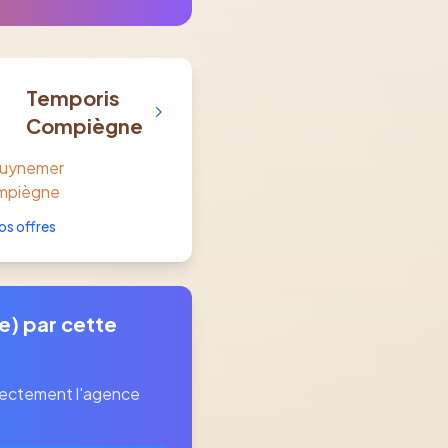
Temporis
Compiègne
Guynemer
mpiègne
os offres
e) par cette
rectement l'agence