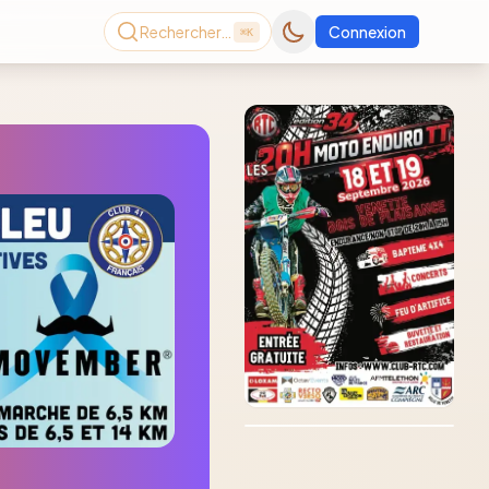
Rechercher…
Connexion
⌘K
Consultez le dernier
magazine en ligne
Août
2026