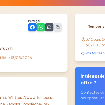
Partager
Temporis
37 Cours 
60200
Co
Brut / h
👉 Voir toutes n
blié le
18/05/2026
Intéressé(
offre ?
Contactez di
 <a href="https://www.temporis-
pour postuler
egne">emploi Compiègne</a>