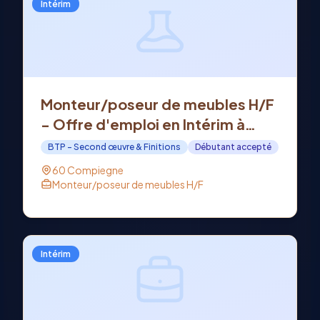
Intérim
Monteur/poseur de meubles H/F
- Offre d'emploi en Intérim à
COMPIEGNE (60)
BTP - Second œuvre & Finitions
Débutant accepté
60 Compiegne
Monteur/poseur de meubles H/F
Intérim