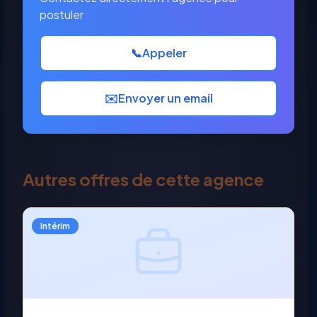
postuler
📞
Appeler
✉️
Envoyer un email
Autres offres de cette agence
Intérim