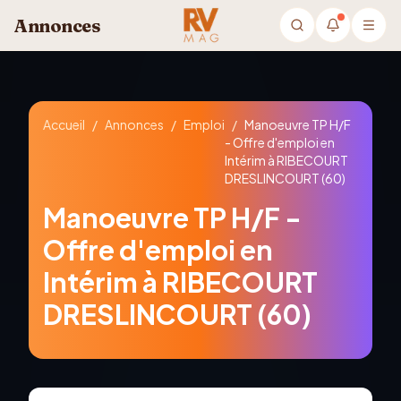
Aller au contenu principal
Annonces
Accueil
/
Annonces
/
Emploi
/
Manoeuvre TP H/F
- Offre d'emploi en
Intérim à RIBECOURT
DRESLINCOURT (60)
Manoeuvre TP H/F -
Offre d'emploi en
Intérim à RIBECOURT
DRESLINCOURT (60)