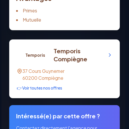
Primes
Mutuelle
Temporis
Temporis
Compiègne
37 Cours Guynemer
60200
Compiègne
👉 Voir toutes nos offres
Intéressé(e) par cette offre ?
Contactez directement l'agence pour