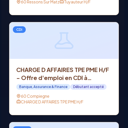
60 Ressons Sur Matz
Tuyauteur H/F
CDI
CHARGE D AFFAIRES TPE PME H/F
- Offre d'emploi en CDI à
COMPIEGNE (60)
Banque, Assurance & Finance
Débutant accepté
60 Compiegne
CHARGE D AFFAIRES TPE PME H/F