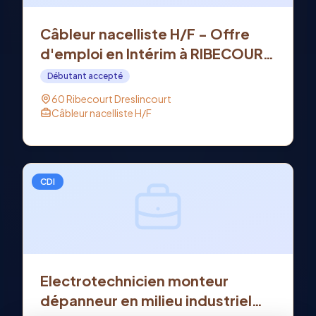
Câbleur nacelliste H/F - Offre
d'emploi en Intérim à RIBECOURT
DRESLINCOURT (60)
Débutant accepté
60 Ribecourt Dreslincourt
Câbleur nacelliste H/F
CDI
Electrotechnicien monteur
dépanneur en milieu industriel