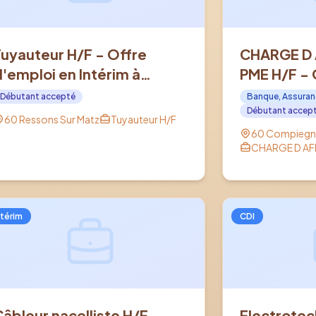
Tuyauteur H/F - Offre
CHARGE D 
d'emploi en Intérim à
PME H/F - 
RESSONS SUR MATZ (60)
en CDI à C
Débutant accepté
Banque, Assuran
Débutant accep
60 Ressons Sur Matz
Tuyauteur H/F
60 Compiegn
CHARGE D AFF
ntérim
CDI
Câbleur nacelliste H/F -
Electrotec