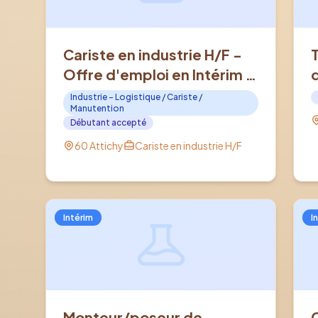
Cariste en industrie H/F -
Offre d'emploi en Intérim à
ATTICHY (60)
Industrie - Logistique / Cariste /
Manutention
Débutant accepté
60 Attichy
Cariste en industrie H/F
Intérim
I
Monteur/poseur de