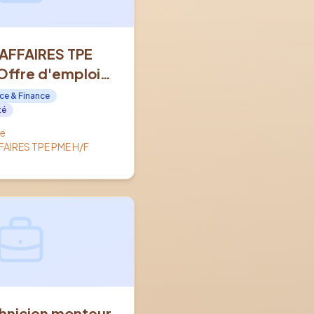
AFFAIRES TPE
Offre d'emploi
OMPIEGNE (60)
ce & Finance
té
e
AIRES TPE PME H/F
hnicien monteur