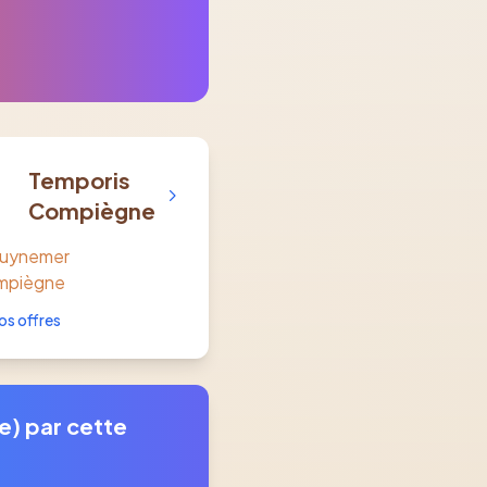
Temporis
Compiègne
Guynemer
mpiègne
os offres
e) par cette