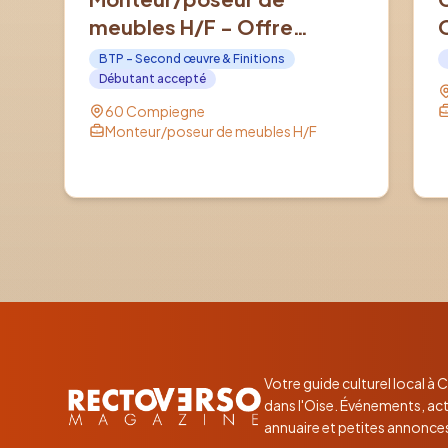
meubles H/F - Offre
d'emploi en Intérim à
BTP - Second œuvre & Finitions
COMPIEGNE (60)
Débutant accepté
60 Compiegne
Monteur/poseur de meubles H/F
Votre guide culturel local à
dans l'Oise. Événements, act
annuaire et petites annonce