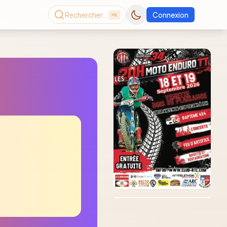
Rechercher…
Connexion
⌘K
Consultez le dernier
magazine en ligne
Août
2026