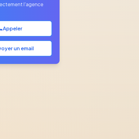
rectement l'agence
📞
Appeler
oyer un email