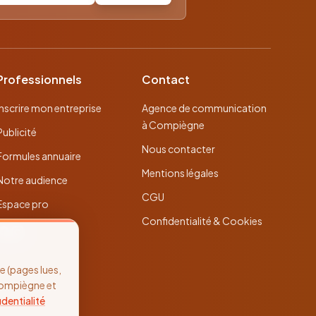
Professionnels
Contact
Inscrire mon entreprise
Agence de communication
à Compiègne
Publicité
Nous contacter
Formules annuaire
Mentions légales
Notre audience
CGU
Espace pro
Confidentialité & Cookies
 (pages lues,
Compiègne et
identialité