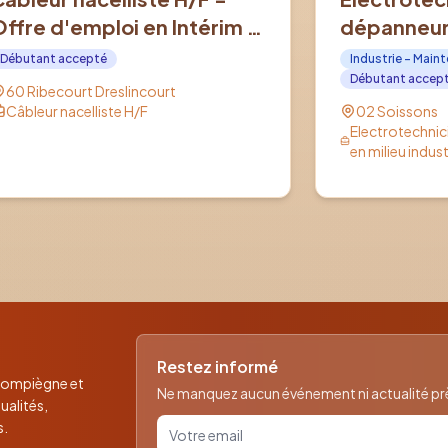
Offre d'emploi en Intérim à
dépanneur 
RIBECOURT DRESLINCOURT
industriel 
Débutant accepté
Industrie - Main
(60)
d'emploi e
Débutant accep
60 Ribecourt Dreslincourt
SOISSONS 
Câbleur nacelliste H/F
02 Soissons
Electrotechni
en milieu indust
Restez informé
 Compiègne et
Ne manquez aucun événement ni actualité près
ualités,
Votre email pour la newsletter
s.