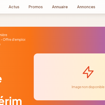
Actus
Promos
Annuaire
Annonces
nière
 - Offre d'emploi
)
e
Image non disponible
térim