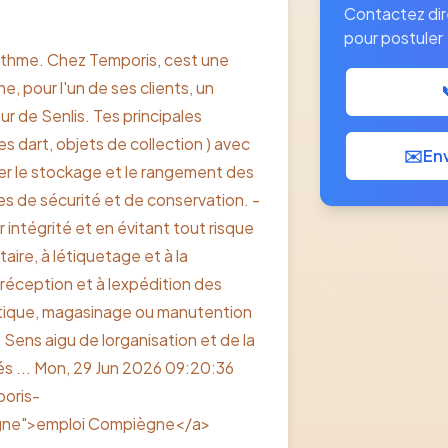
Contactez di
pour postuler
rithme. Chez Temporis, cest une
 pour l'un de ses clients, un
r de Senlis. Tes principales
es dart, objets de collection ) avec
✉️
Env
urer le stockage et le rangement des
es de sécurité et de conservation. -
r intégrité et en évitant tout risque
aire, à létiquetage et à la
 réception et à lexpédition des
istique, magasinage ou manutention
 Sens aigu de lorganisation et de la
ités ... Mon, 29 Jun 2026 09:20:36
poris-
egne">emploi Compiègne</a>