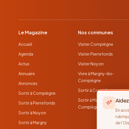
Le Magazine
Nos communes
Accueil
Visiter Compiègne
Agenda
Visiter Pierrefonds
Actus
Visiter Noyon
Annuaire
Vivre à Margny-lès-
Compiègne
Annonces
Sortir à Compiègne
Sortir à Compiègne
Aidez
Sortir à Margny-lès-
Sortir à Pierrefonds
Compiègne
En acc
Sortir à Noyon
rubriqu
Sortir à Margny
de l’Oi