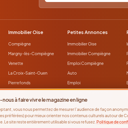
Immobilier Oise
Petites Annonces
Compiègne
Immobilier Oise
Margny-lès-Compiègne
Immobilier Compiègne
Venette
Emploi Compiègne
La Croix-Saint-Ouen
Auto
Pierrefonds
Emploi
Verberie
Déposer une annonce
-nous à faire vivre le magazine en ligne
Noyon
Toutes les annonces
eptant, vous nous permettez de mesurer l’audience de façon anonyme
Thourotte
es préférées) pour mieux orienter nos contenus culturels autour de 
se. Le site reste entièrement utilisable si vous refusez.
Politique de conf