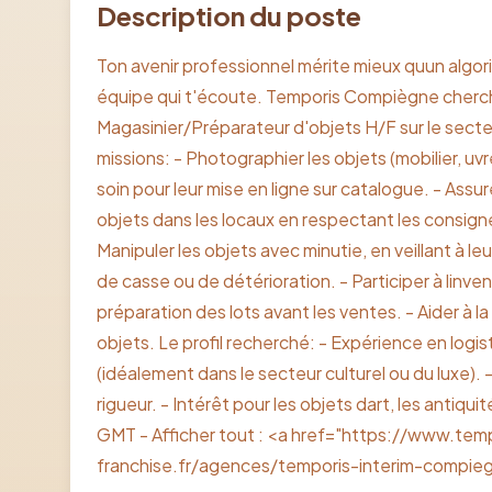
Description du poste
Ton avenir professionnel mérite mieux quun algo
équipe qui t'écoute. Temporis Compiègne cherche,
Magasinier/Préparateur d'objets H/F sur le secteu
missions: - Photographier les objets (mobilier, uvr
soin pour leur mise en ligne sur catalogue. - Ass
objets dans les locaux en respectant les consign
Manipuler les objets avec minutie, en veillant à leu
de casse ou de détérioration. - Participer à linvent
préparation des lots avant les ventes. - Aider à la
objets. Le profil recherché: - Expérience en log
(idéalement dans le secteur culturel ou du luxe). -
rigueur. - Intérêt pour les objets dart, les antiqu
GMT - Afficher tout : <a href="https://www.tem
franchise.fr/agences/temporis-interim-compi