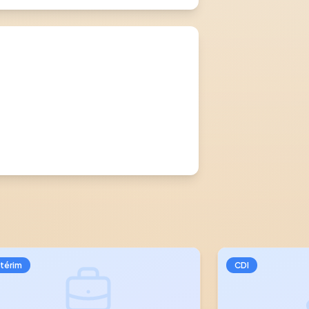
ntérim
CDI