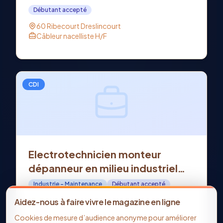
DRESLINCOURT (60)
Débutant accepté
60 Ribecourt Dreslincourt
Câbleur nacelliste H/F
CDI
Electrotechnicien monteur
dépanneur en milieu industriel
H/F - Offre d'emploi en CDI à
Industrie - Maintenance
Débutant accepté
SOISSONS (02)
02 Soissons
Aidez-nous à faire vivre le magazine en ligne
Electrotechnicien monteur dépanneur en milieu
Cookies de mesure d’audience anonyme pour améliorer
industriel H/F