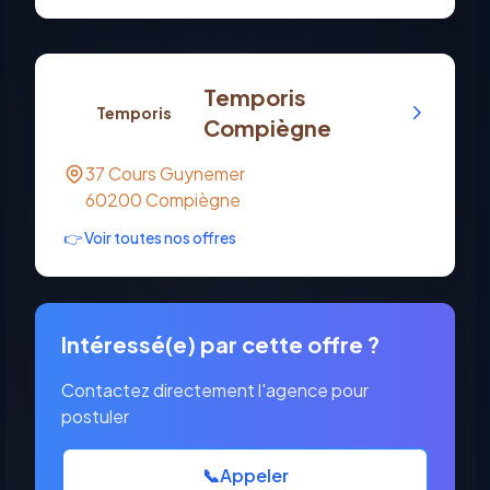
Temporis
Temporis
Compiègne
37 Cours Guynemer
60200
Compiègne
👉 Voir toutes nos offres
Intéressé(e) par cette offre ?
Contactez directement l'agence pour
postuler
📞
Appeler