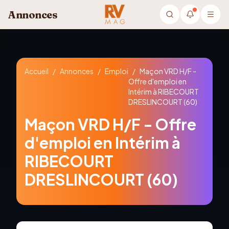
Aller au contenu principal
Annonces
Accueil
/
Annonces
/
Emploi
/
Maçon VRD H/F -
Offre d'emploi en
Intérim à RIBECOURT
DRESLINCOURT (60)
Maçon VRD H/F - Offre
d'emploi en Intérim à
RIBECOURT
DRESLINCOURT (60)