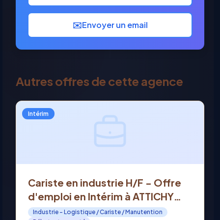
✉️
Envoyer un email
Autres offres de cette agence
Intérim
Cariste en industrie H/F - Offre
d'emploi en Intérim à ATTICHY
(60)
Industrie - Logistique / Cariste / Manutention