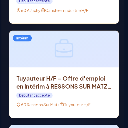
Débutant accepté
60 Attichy
Cariste en industrie H/F
Intérim
Tuyauteur H/F - Offre d'emploi
en Intérim à RESSONS SUR MATZ
(60)
Débutant accepté
60 Ressons Sur Matz
Tuyauteur H/F