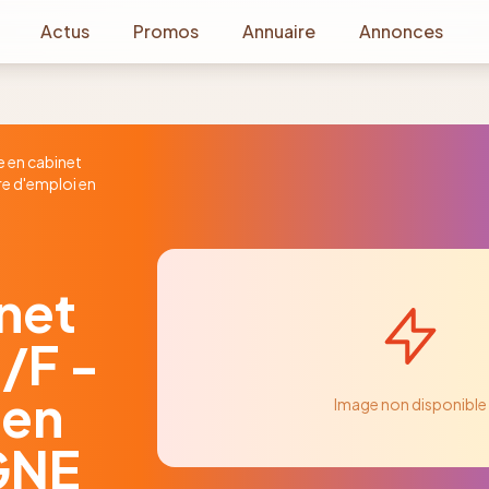
Actus
Promos
Annuaire
Annonces
e en cabinet
re d'emploi en
inet
/F -
 en
Image non disponible
GNE