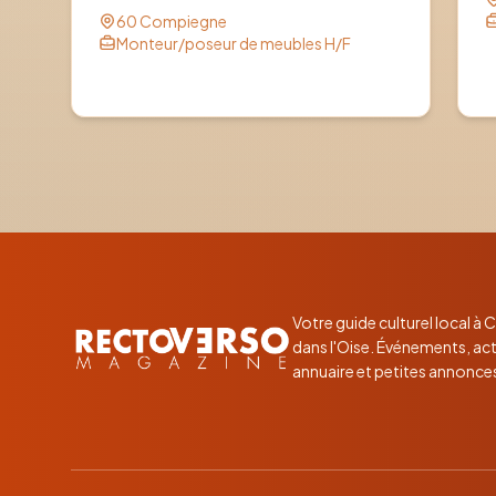
60 Compiegne
Monteur/poseur de meubles H/F
Votre guide culturel local à
dans l'Oise. Événements, act
annuaire et petites annonce