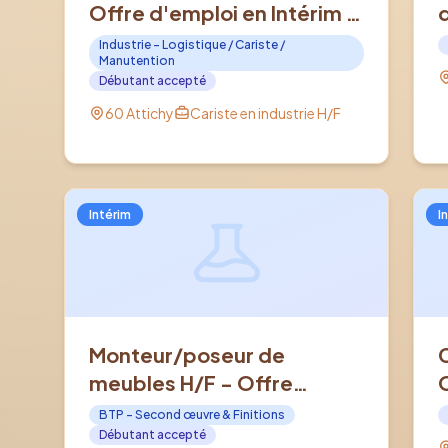
Offre d'emploi en Intérim à
ATTICHY (60)
Industrie - Logistique / Cariste /
Manutention
Débutant accepté
60 Attichy
Cariste en industrie H/F
Intérim
I
Monteur/poseur de
meubles H/F - Offre
d'emploi en Intérim à
BTP - Second œuvre & Finitions
COMPIEGNE (60)
Débutant accepté