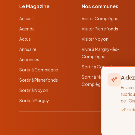
Le Magazine
Nos communes
Accueil
Visiter Compiègne
Agenda
Visiter Pierrefonds
Actus
Visiter Noyon
Annuaire
Vivre à Margny-lès-
Compiègne
Annonces
Sortir à Compiègne
Sortir à Compiègne
Aidez
Sortir à Margny-lès-
Sortir à Pierrefonds
Compiègne
En acc
Sortir à Noyon
rubriqu
Sortir à Margny
de l’Oi
✓
Pas d