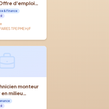
Offre d'emploi
OMPIEGNE (60)
ce & Finance
té
e
AIRES TPE PME H/F
hnicien monteur
en milieu
H/F - Offre
tenance
n CDI à
té