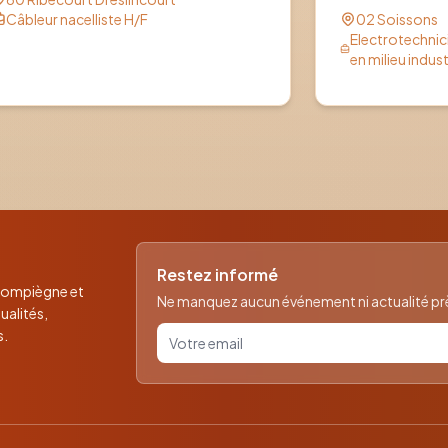
SOISSONS 
Câbleur nacelliste H/F
02 Soissons
Electrotechni
en milieu indust
Restez informé
 Compiègne et
Ne manquez aucun événement ni actualité près
ualités,
Votre email pour la newsletter
s.