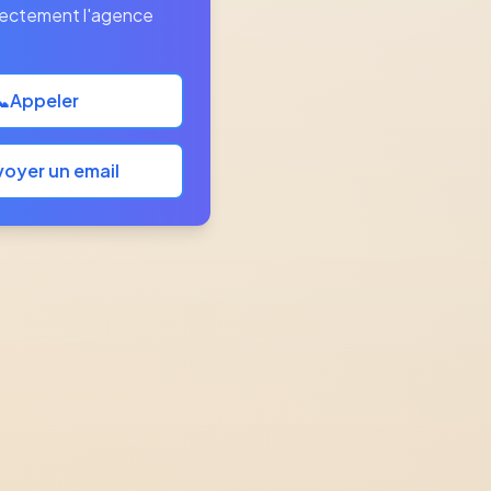
rectement l'agence
📞
Appeler
oyer un email