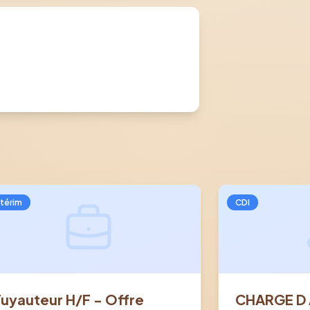
ntérim
CDI
Tuyauteur H/F - Offre
CHARGE D 