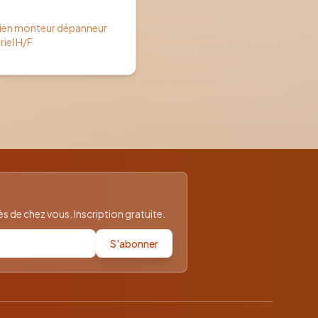
(02)
cien monteur dépanneur
riel H/F
 de chez vous. Inscription gratuite.
S'abonner