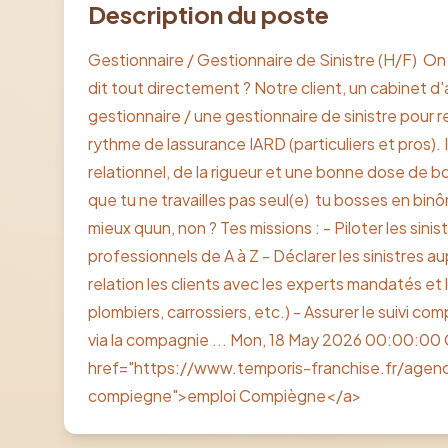
Description du poste
Gestionnaire / Gestionnaire de Sinistre (H/F)  On
dit tout directement ? Notre client, un cabinet 
gestionnaire / une gestionnaire de sinistre pour r
rythme de lassurance IARD (particuliers et pros). Ic
relationnel, de la rigueur et une bonne dose de b
que tu ne travailles pas seul(e)  tu bosses en bi
mieux quun, non ? Tes missions : - Piloter les sinis
professionnels de A à Z - Déclarer les sinistres 
relation les clients avec les experts mandatés et 
plombiers, carrossiers, etc.) - Assurer le suivi co
via la compagnie ... Mon, 18 May 2026 00:00:00 G
href="https://www.temporis-franchise.fr/agenc
compiegne">emploi Compiègne</a>