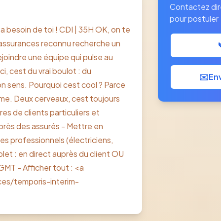
Contactez di
pour postuler
 a besoin de toi ! CDI | 35H OK, on te
d'assurances reconnu recherche un
ejoindre une équipe qui pulse au
i, cest du vrai boulot : du
✉️
Env
on sens. Pourquoi cest cool ? Parce
nôme. Deux cerveaux, cest toujours
tres de clients particuliers et
auprès des assurés - Mettre en
les professionnels (électriciens,
mplet : en direct auprès du client OU
MT - Afficher tout : <a
es/temporis-interim-