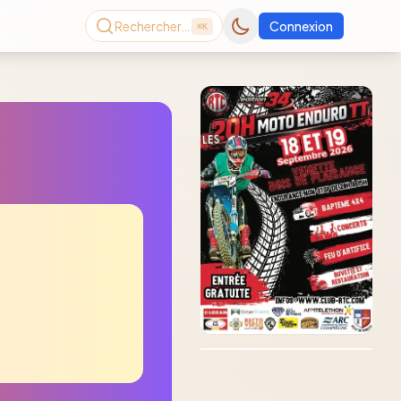
Rechercher…
Connexion
⌘K
Consultez le dernier
magazine en ligne
Août
2026