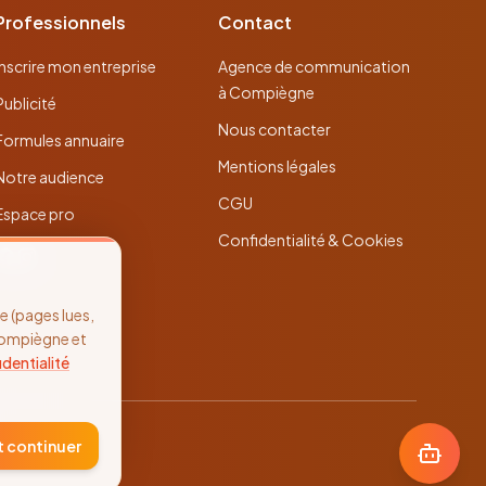
Professionnels
Contact
Inscrire mon entreprise
Agence de communication
à Compiègne
Publicité
Nous contacter
Formules annuaire
Mentions légales
Notre audience
CGU
Espace pro
Confidentialité & Cookies
 (pages lues,
Compiègne et
identialité
t continuer