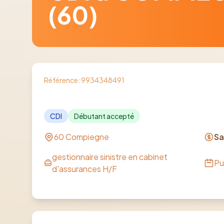
(60)
Référence:
9934348491
CDI
Débutant accepté
60 Compiegne
Sa
gestionnaire sinistre en cabinet
Pu
d'assurances H/F