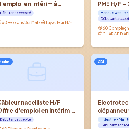
d'emploi en Intérim à
PME H/F - 
RESSONS SUR MATZ (60)
en CDI à C
Débutant accepté
Banque, Assuran
Débutant accep
60 Ressons Sur Matz
Tuyauteur H/F
60 Compiegn
CHARGE D AFF
ntérim
CDI
Câbleur nacelliste H/F -
Electrotec
Offre d'emploi en Intérim à
dépanneur 
RIBECOURT DRESLINCOURT
industriel 
Débutant accepté
Industrie - Main
(60)
d'emploi e
Débutant accep
60 Ribecourt Dreslincourt