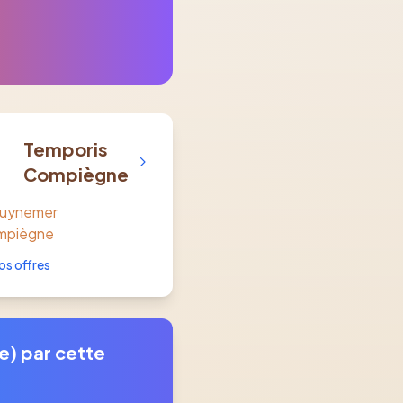
Temporis
Compiègne
Guynemer
mpiègne
os offres
e) par cette