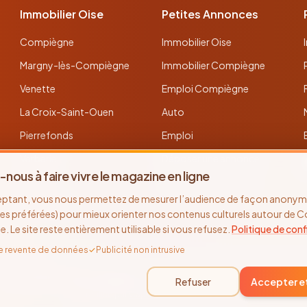
Immobilier Oise
Petites Annonces
Compiègne
Immobilier Oise
Margny-lès-Compiègne
Immobilier Compiègne
Venette
Emploi Compiègne
La Croix-Saint-Ouen
Auto
Pierrefonds
Emploi
Verberie
Déposer une annonce
-nous à faire vivre le magazine en ligne
Noyon
Toutes les annonces
eptant, vous nous permettez de mesurer l’audience de façon anonyme
Thourotte
es préférées) pour mieux orienter nos contenus culturels autour de 
se. Le site reste entièrement utilisable si vous refusez.
Politique de conf
e revente de données
✓
Publicité non intrusive
©
2026
Recto Verso Magazine · Depuis 2005 · Compiègne & l'Oise
Refuser
Accepter e
Site réalisé par
Cap Horn Communications