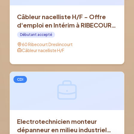
Câbleur nacelliste H/F - Offre
d'emploi en Intérim à RIBECOURT
DRESLINCOURT (60)
Débutant accepté
60 Ribecourt Dreslincourt
Câbleur nacelliste H/F
CDI
Electrotechnicien monteur
dépanneur en milieu industriel