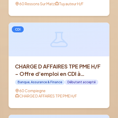
60 Ressons Sur Matz
Tuyauteur H/F
CDI
CHARGE D AFFAIRES TPE PME H/F
- Offre d'emploi en CDI à
COMPIEGNE (60)
Banque, Assurance & Finance
Débutant accepté
60 Compiegne
CHARGE D AFFAIRES TPE PME H/F