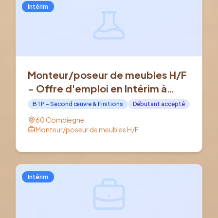
Intérim
Monteur/poseur de meubles H/F
- Offre d'emploi en Intérim à
COMPIEGNE (60)
BTP - Second œuvre & Finitions
Débutant accepté
60 Compiegne
Monteur/poseur de meubles H/F
Intérim