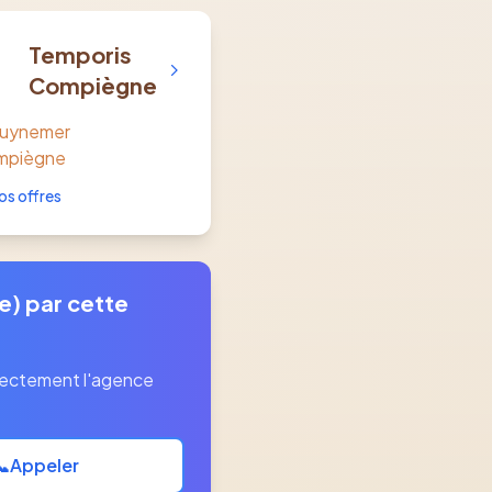
Temporis
Compiègne
Guynemer
mpiègne
os offres
e) par cette
rectement l'agence
📞
Appeler