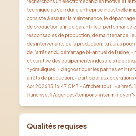
recherchons un électromécanicien motivé et aut
technique au sein dune entreprise industrielle 
consiste à assurer la maintenance, le dépannage 
de production afin de garantir leur performance et l
responsables de production, de maintenance, leur
des intervenants de la production, tu auras pour mi
de l'arrêt et du démarrage bi-annuel de l'usine, -
et curative des équipements industriels (électr
hydrauliques, - diagnostiquer les pannes et interv
arrêts de production, - participer aux opérations 
Apr 2026 15:16:47 GMT - Afficher tout : <a href
franchise.fr/agences/temporis-interim-noyon"
Qualités requises