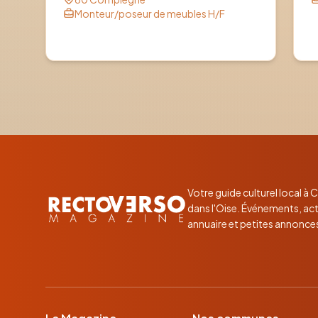
Monteur/poseur de meubles H/F
Votre guide culturel local à
dans l'Oise. Événements, act
annuaire et petites annonce