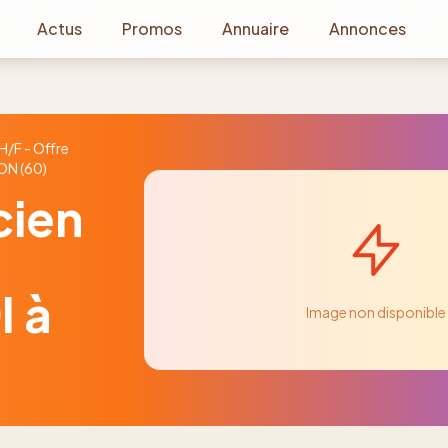
Actus
Promos
Annuaire
Annonces
H/F - Offre
ON (60)
cien
I à
Image non disponible