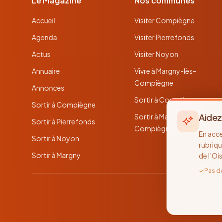
Le Magazine
Nos communes
Accueil
Visiter Compiègne
Agenda
Visiter Pierrefonds
Actus
Visiter Noyon
Annuaire
Vivre à Margny-lès-
Compiègne
Annonces
Sortir à Compiègne
Sortir à Compiègne
Aidez
Sortir à Margny-lès-
Sortir à Pierrefonds
Compiègne
En acc
Sortir à Noyon
rubriqu
Sortir à Margny
de l’Oi
✓
Pas d