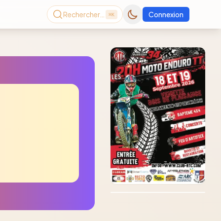
Rechercher…
Connexion
⌘K
Consultez le dernier
magazine en ligne
Août
2026