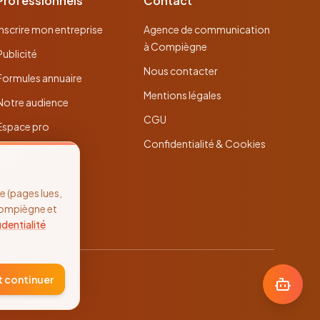
Professionnels
Contact
Inscrire mon entreprise
Agence de communication
à Compiègne
Publicité
Nous contacter
Formules annuaire
Mentions légales
Notre audience
CGU
Espace pro
Confidentialité & Cookies
 (pages lues,
Compiègne et
identialité
t continuer