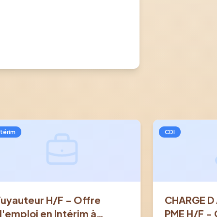
ntérim
CDI
Tuyauteur H/F - Offre
CHARGE D 
d'emploi en Intérim à
PME H/F - 