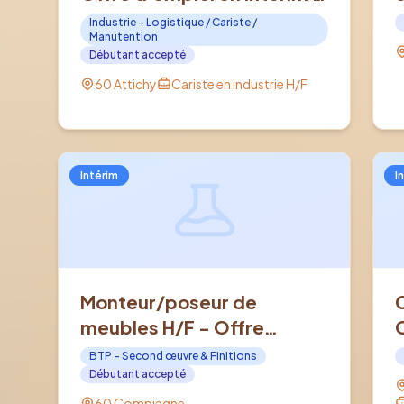
ATTICHY (60)
Industrie - Logistique / Cariste /
Manutention
Débutant accepté
60 Attichy
Cariste en industrie H/F
Intérim
I
Monteur/poseur de
meubles H/F - Offre
d'emploi en Intérim à
BTP - Second œuvre & Finitions
COMPIEGNE (60)
Débutant accepté
60 Compiegne