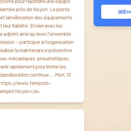
onome pour rejoindre une équipe
implantée près de Noyon. Le poste
✉️
Env
et lamélioration des équipements
eur fiabilité. En lien avec les
 adjoint ainsi qu'avec l'ensemble
ssion: - participer à l'organisation
 réaliser la maintenance préventive
iques, mécaniques, pneumatiques,
enir rapidement pour limiter les
damélioration continue ... Mon, 13
="https://www.temporis-
>emploi Noyon</a>