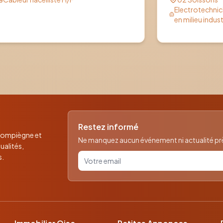
Electrotechni
en milieu indust
Restez informé
 Compiègne et
Ne manquez aucun événement ni actualité près
ualités,
Votre email pour la newsletter
s.