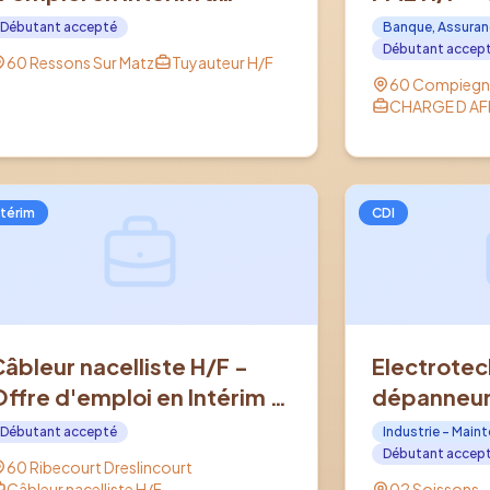
RESSONS SUR MATZ (60)
en CDI à C
Débutant accepté
Banque, Assuran
Débutant accep
60 Ressons Sur Matz
Tuyauteur H/F
60 Compiegn
CHARGE D AFF
ntérim
CDI
Câbleur nacelliste H/F -
Electrotec
Offre d'emploi en Intérim à
dépanneur 
RIBECOURT DRESLINCOURT
industriel 
Débutant accepté
Industrie - Main
(60)
d'emploi e
Débutant accep
60 Ribecourt Dreslincourt
SOISSONS 
Câbleur nacelliste H/F
02 Soissons