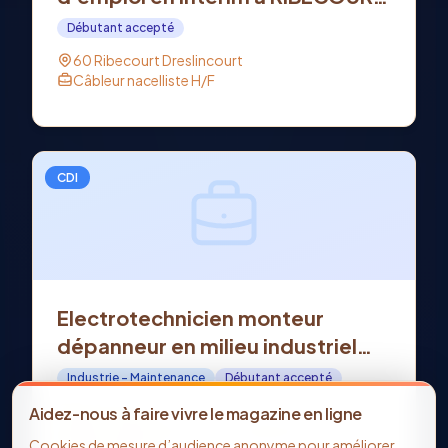
DRESLINCOURT (60)
Débutant accepté
60 Ribecourt Dreslincourt
Câbleur nacelliste H/F
CDI
Electrotechnicien monteur
dépanneur en milieu industriel
H/F - Offre d'emploi en CDI à
Industrie - Maintenance
Débutant accepté
SOISSONS (02)
02 Soissons
Aidez-nous à faire vivre le magazine en ligne
Electrotechnicien monteur dépanneur en milieu
Cookies de mesure d’audience anonyme pour améliorer