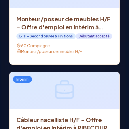
Monteur/poseur de meubles H/F
- Offre d'emploi en Intérim à
COMPIEGNE (60)
BTP - Second œuvre & Finitions
Débutant accepté
60 Compiegne
Monteur/poseur de meubles H/F
Intérim
Câbleur nacelliste H/F - Offre
d'emploi en Intérim à RIBECOURT