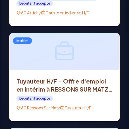
Débutant accepté
60 Attichy
Cariste en industrie H/F
Intérim
Tuyauteur H/F - Offre d'emploi
en Intérim à RESSONS SUR MATZ
(60)
Débutant accepté
60 Ressons Sur Matz
Tuyauteur H/F