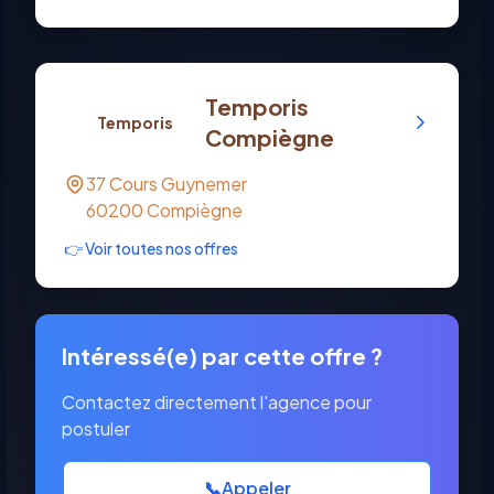
Temporis
Temporis
Compiègne
37 Cours Guynemer
60200
Compiègne
👉 Voir toutes nos offres
Intéressé(e) par cette offre ?
Contactez directement l'agence pour
postuler
📞
Appeler