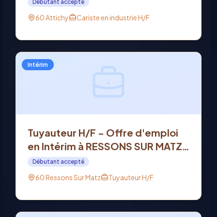
Débutant accepté
60 Attichy
Cariste en industrie H/F
Intérim
Tuyauteur H/F - Offre d'emploi
en Intérim à RESSONS SUR MATZ
(60)
Débutant accepté
60 Ressons Sur Matz
Tuyauteur H/F