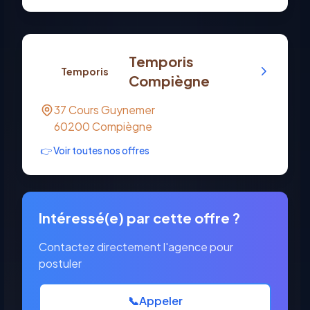
Temporis
Temporis
Compiègne
37 Cours Guynemer
60200
Compiègne
👉 Voir toutes nos offres
Intéressé(e) par cette offre ?
Contactez directement l'agence pour
postuler
📞
Appeler