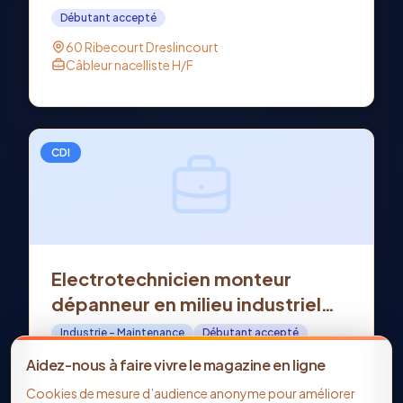
DRESLINCOURT (60)
Débutant accepté
60 Ribecourt Dreslincourt
Câbleur nacelliste H/F
CDI
Electrotechnicien monteur
dépanneur en milieu industriel
H/F - Offre d'emploi en CDI à
Industrie - Maintenance
Débutant accepté
SOISSONS (02)
02 Soissons
Aidez-nous à faire vivre le magazine en ligne
Electrotechnicien monteur dépanneur en milieu
Cookies de mesure d’audience anonyme pour améliorer
industriel H/F