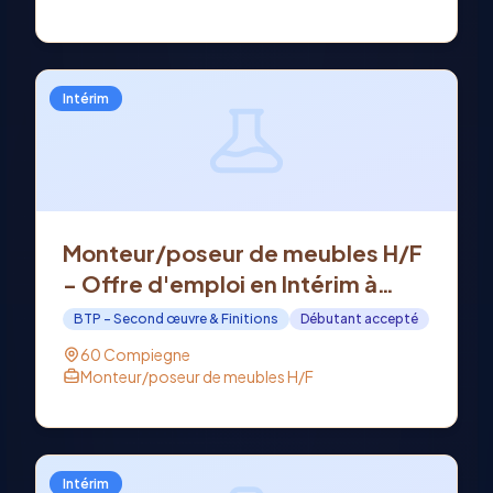
Intérim
Monteur/poseur de meubles H/F
- Offre d'emploi en Intérim à
COMPIEGNE (60)
BTP - Second œuvre & Finitions
Débutant accepté
60 Compiegne
Monteur/poseur de meubles H/F
Intérim