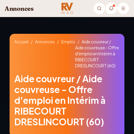
Aller au contenu principal
Annonces
Accueil
/
Annonces
/
Emploi
/
Aide couvreur /
Aide couvreuse - Offre
d'emploi en Intérim à
RIBECOURT
DRESLINCOURT (60)
Aide couvreur / Aide
couvreuse - Offre
d'emploi en Intérim à
RIBECOURT
DRESLINCOURT (60)