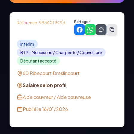
Partager
Référence:
9934019493
Intérim
BTP - Menuiserie / Charpente / Couverture
Débutant accepté
60 Ribecourt Dreslincourt
Salaire selon profil
Aide couvreur / Aide couvreuse
Publié le
16/01/2026