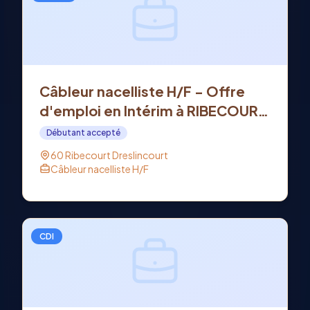
Câbleur nacelliste H/F - Offre
d'emploi en Intérim à RIBECOURT
DRESLINCOURT (60)
Débutant accepté
60 Ribecourt Dreslincourt
Câbleur nacelliste H/F
CDI