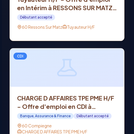
en Intérim à RESSONS SUR MATZ
(60)
Débutant accepté
60 Ressons Sur Matz
Tuyauteur H/F
CDI
CHARGE D AFFAIRES TPE PME H/F
- Offre d'emploi en CDI à
COMPIEGNE (60)
Banque, Assurance & Finance
Débutant accepté
60 Compiegne
CHARGE D AFFAIRES TPE PME H/F