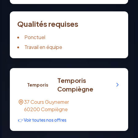
Qualités requises
Ponctuel
Travail en équipe
Temporis
Temporis
Compiègne
37 Cours Guynemer
60200
Compiègne
👉 Voir toutes nos offres