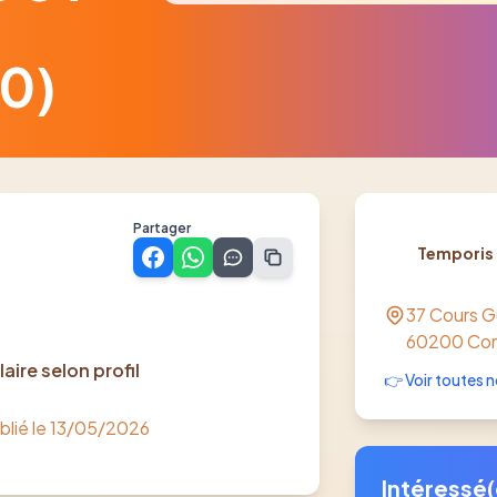
0)
Partager
Temporis
37 Cours 
60200
Co
laire selon profil
👉 Voir toutes n
blié le
13/05/2026
Intéressé(