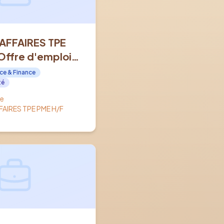
AFFAIRES TPE
Offre d'emploi
OMPIEGNE (60)
ce & Finance
té
e
AIRES TPE PME H/F