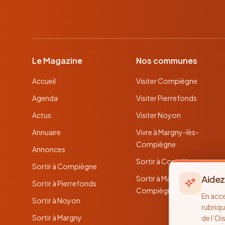
Le Magazine
Nos communes
Accueil
Visiter Compiègne
Agenda
Visiter Pierrefonds
Actus
Visiter Noyon
Annuaire
Vivre à Margny-lès-
Compiègne
Annonces
Sortir à Compiègne
Sortir à Compiègne
Aidez
Sortir à Margny-lès-
Sortir à Pierrefonds
Compiègne
En acc
Sortir à Noyon
rubriqu
Sortir à Margny
de l’Oi