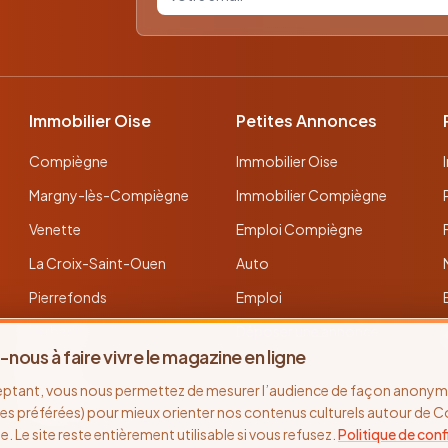
Immobilier Oise
Petites Annonces
Compiègne
Immobilier Oise
Margny-lès-Compiègne
Immobilier Compiègne
Venette
Emploi Compiègne
La Croix-Saint-Ouen
Auto
Pierrefonds
Emploi
Verberie
Déposer une annonce
-nous à faire vivre le magazine en ligne
Noyon
Toutes les annonces
eptant, vous nous permettez de mesurer l’audience de façon anonyme
Thourotte
es préférées) pour mieux orienter nos contenus culturels autour de 
se. Le site reste entièrement utilisable si vous refusez.
Politique de conf