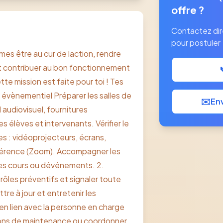
offre ?
Contactez di
pour postuler
mes être au cur de laction, rendre
et contribuer au bon fonctionnement
tte mission est faite pour toi ! Tes
 évènementiel Préparer les salles de
✉️
Env
 audiovisuel, fournitures
s élèves et intervenants. Vérifier le
 : vidéoprojecteurs, écrans,
férence (Zoom). Accompagner les
es cours ou dévénements. 2.
rôles préventifs et signaler toute
tre à jour et entretenir les
n lien avec la personne en charge
tions de maintenance ou coordonner