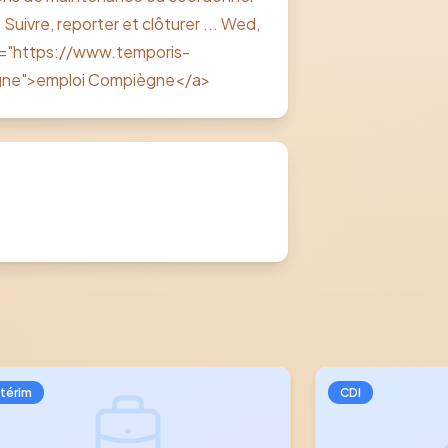
Suivre, reporter et clôturer ... Wed,
ref="https://www.temporis-
egne">emploi Compiègne</a>
ntérim
CDI