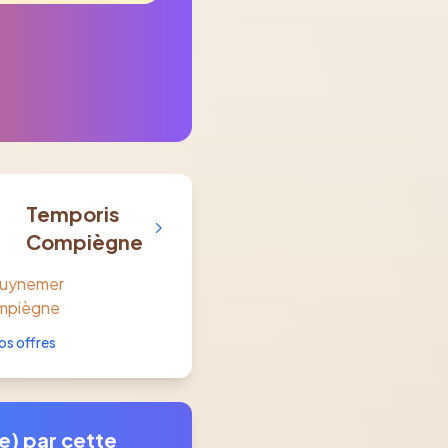
Temporis
Compiègne
Guynemer
mpiègne
os offres
e) par cette