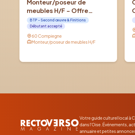
Monteur/poseur de
meubles H/F - Offre
d'emploi en Intérim à
BTP - Second œuvre & Finitions
COMPIEGNE (60)
Débutant accepté
60 Compiegne
Monteur/poseur de meubles H/F
Votre guide culturel local à
dans l'Oise. Événements, act
annuaire et petites annonce