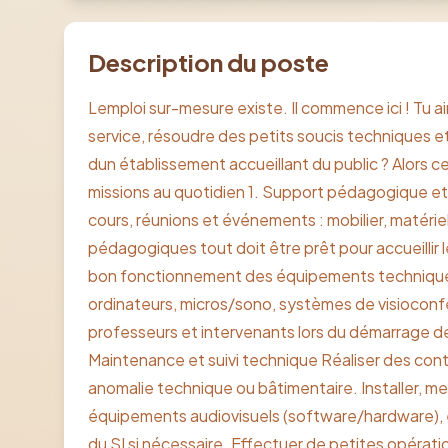
Description du poste
Lemploi sur-mesure existe. Il commence ici ! Tu ai
service, résoudre des petits soucis techniques 
dun établissement accueillant du public ? Alors ce
missions au quotidien 1. Support pédagogique et
cours, réunions et événements : mobilier, matériel
pédagogiques tout doit être prêt pour accueillir le
bon fonctionnement des équipements techniques
ordinateurs, micros/sono, systèmes de visiocon
professeurs et intervenants lors du démarrage d
Maintenance et suivi technique Réaliser des cont
anomalie technique ou bâtimentaire. Installer, met
équipements audiovisuels (software/hardware), e
du SI si nécessaire. Effectuer de petites opéra