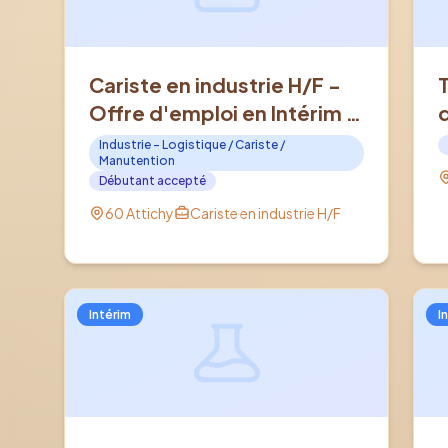
Cariste en industrie H/F -
Offre d'emploi en Intérim à
ATTICHY (60)
Industrie - Logistique / Cariste /
Manutention
Débutant accepté
60 Attichy
Cariste en industrie H/F
Intérim
I