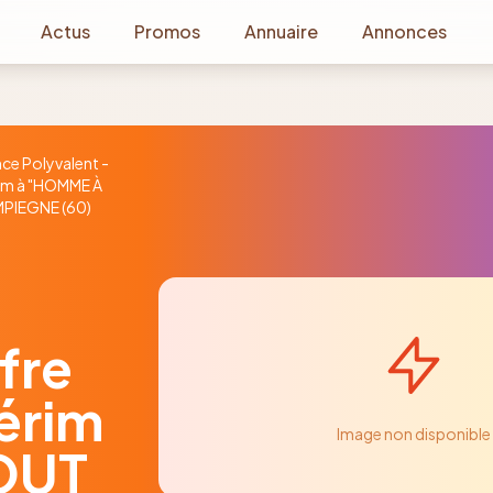
Actus
Promos
Annuaire
Annonces
ce Polyvalent -
rim à "HOMME À
MPIEGNE (60)
fre
térim
Image non disponible
OUT