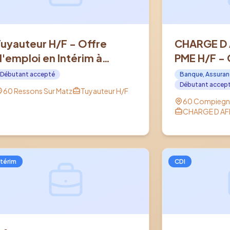
Tuyauteur H/F - Offre
CHARGE D 
d'emploi en Intérim à
PME H/F - 
RESSONS SUR MATZ (60)
en CDI à C
Débutant accepté
Banque, Assuran
Débutant accep
60 Ressons Sur Matz
Tuyauteur H/F
60 Compiegn
CHARGE D AFF
ntérim
CDI