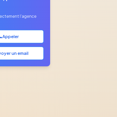
rectement l'agence
📞
Appeler
oyer un email