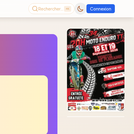
Rechercher…
Connexion
⌘K
Consultez le dernier
magazine en ligne
Août
2026