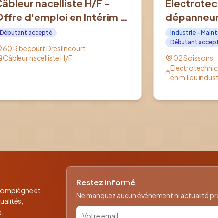
Câbleur nacelliste H/F -
Electrotec
Offre d'emploi en Intérim à
dépanneur 
RIBECOURT DRESLINCOURT
industriel 
Débutant accepté
Industrie - Main
(60)
d'emploi e
Débutant accep
60 Ribecourt Dreslincourt
SOISSONS 
Câbleur nacelliste H/F
02 Soissons
Electrotechni
en milieu indust
Restez informé
 Compiègne et
Ne manquez aucun événement ni actualité près
ualités,
Votre email pour la newsletter
s.