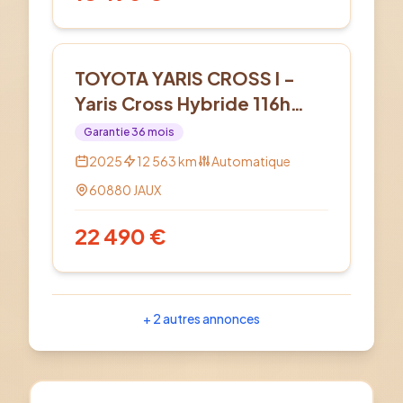
Hybride
TOYOTA YARIS CROSS I -
Yaris Cross Hybride 116h
2WD Dynamic
Garantie
36
mois
2025
12 563
km
Automatique
60880
JAUX
22 490
€
+
2
autres annonces