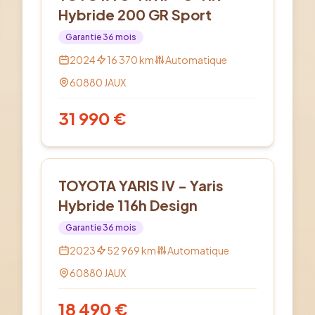
Hybride 200 GR Sport
Garantie
36
mois
2024
16 370
km
Automatique
60880
JAUX
31 990
€
Hybride
TOYOTA YARIS IV - Yaris
Hybride 116h Design
Garantie
36
mois
2023
52 969
km
Automatique
60880
JAUX
18 490
€