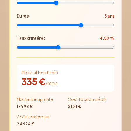
Durée
5
ans
Taux d'intérêt
4.50
%
Mensualité estimée
335
€
/mois
Montant emprunté
Coût total du crédit
17 992
€
2 134
€
Coût total projet
24 624
€