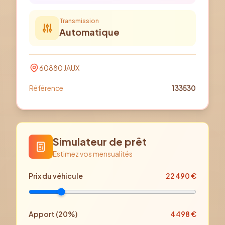
Transmission
Automatique
60880
JAUX
Référence
133530
Simulateur de prêt
Estimez vos mensualités
Prix
du véhicule
22 490
€
Apport (
20
%)
4 498
€