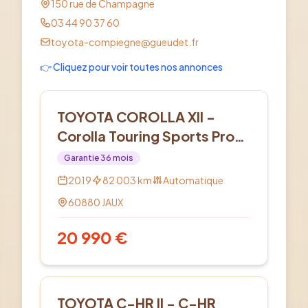
150 rue de Champagne
03 44 90 37 60
toyota-compiegne@gueudet.fr
👉 Cliquez pour voir toutes nos annonces
Hybride
TOYOTA COROLLA XII -
Corolla Touring Sports Pro
Hybride 122h Dynamic
Garantie
36
mois
Business
2019
82 003
km
Automatique
60880
JAUX
20 990
€
Hybride
TOYOTA C-HR II - C-HR