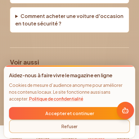
Comment acheter une voiture d'occasion
en toute sécurité ?
Voir aussi
Tous les véhicules d'occasion
Aidez-nous à faire vivre le magazine en ligne
Voiture occasion Compiègne
TOYOTA
occasion
Cookies de mesure d’audience anonyme pour améliorer
Annonces immobilier Compiègne
nos contenus locaux. Le site fonctionne aussi sans
Offres d'emploi Compiègne
accepter.
Politique de confidentialité
Accepter et continuer
Refuser
Accueil
Agenda
Annuaire
Annonces
Compte